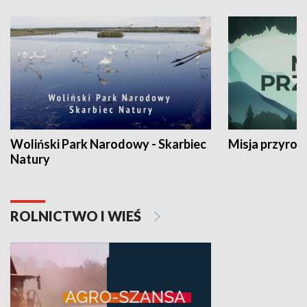
Woliński Park Narodowy - Skarbiec
Misja przyrod
Natury
ROLNICTWO I WIEŚ