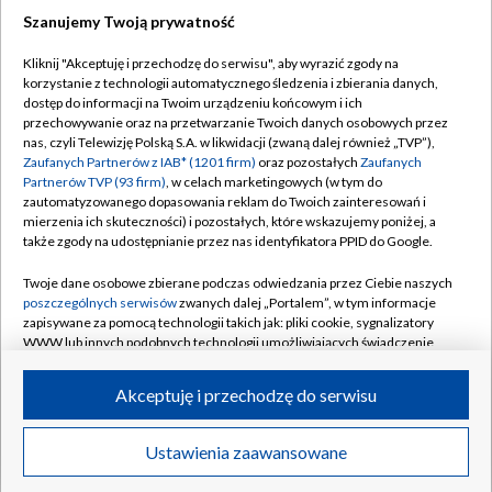
Szanujemy Twoją prywatność
Dołącz do nas:
Kliknij "Akceptuję i przechodzę do serwisu", aby wyrazić zgody na
korzystanie z technologii automatycznego śledzenia i zbierania danych,
TVP
dostęp do informacji na Twoim urządzeniu końcowym i ich
Abonament TVP
przechowywanie oraz na przetwarzanie Twoich danych osobowych przez
Regulamin TVP
nas, czyli Telewizję Polską S.A. w likwidacji (zwaną dalej również „TVP”),
Emisja w TVP
Polityka prywatności
Zaufanych Partnerów z IAB* (1201 firm)
oraz pozostałych
Zaufanych
Partnerów TVP (93 firm)
, w celach marketingowych (w tym do
Centrum informacji TVP
Moje zgody
zautomatyzowanego dopasowania reklam do Twoich zainteresowań i
mierzenia ich skuteczności) i pozostałych, które wskazujemy poniżej, a
Naziemna Telewizja Cyfrowa
Pomoc
także zgody na udostępnianie przez nas identyfikatora PPID do Google.
Sklep TVP
Biuro reklamy
Twoje dane osobowe zbierane podczas odwiedzania przez Ciebie naszych
Rada Programowa
Kontakt
poszczególnych serwisów
zwanych dalej „Portalem”, w tym informacje
zapisywane za pomocą technologii takich jak: pliki cookie, sygnalizatory
System NOS
WWW lub innych podobnych technologii umożliwiających świadczenie
dopasowanych i bezpiecznych usług, personalizację treści oraz reklam,
Informacje o nadawcy
Kanały
udostępnianie funkcji mediów społecznościowych oraz analizowanie
Akceptuję i przechodzę do serwisu
ruchu w Internecie.
Program dla prasy
©2026 Telewizja Polska S.A. w likwidacji
Biuro Reklamy
Twoje dane osobowe zbierane podczas odwiedzania przez Ciebie
Ustawienia zaawansowane
poszczególnych serwisów
na Portalu, takie jak adresy IP, identyfikatory
Ogłoszenie przetargowe
Twoich urządzeń końcowych i identyfikatory plików cookie, informacje o