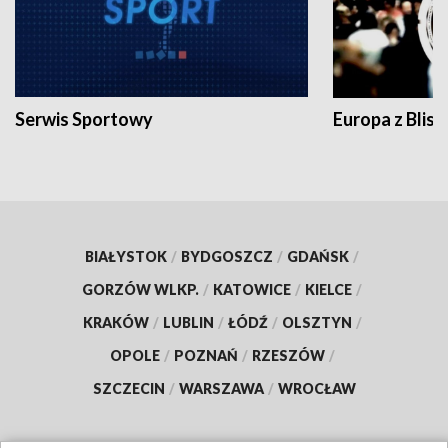
Serwis Sportowy
Europa z Blisk
BIAŁYSTOK
/
BYDGOSZCZ
/
GDAŃSK
/
GORZÓW WLKP.
/
KATOWICE
/
KIELCE
/
KRAKÓW
/
LUBLIN
/
ŁÓDŹ
/
OLSZTYN
/
OPOLE
/
POZNAŃ
/
RZESZÓW
/
SZCZECIN
/
WARSZAWA
/
WROCŁAW