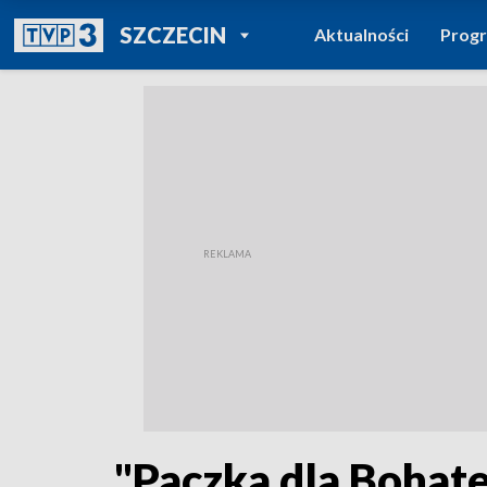
POWRÓT DO
SZCZECIN
Aktualności
Prog
TVP REGIONY
"Paczka dla Bohat