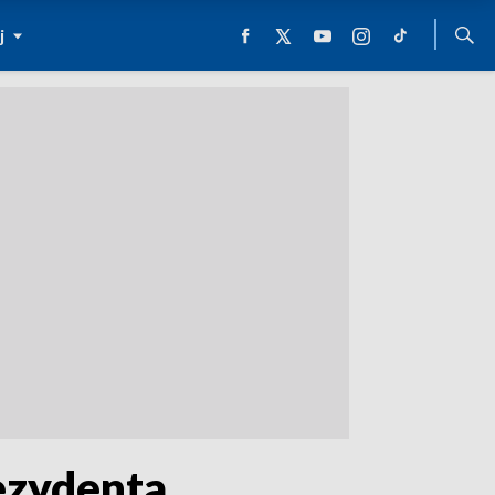
j
ezydenta