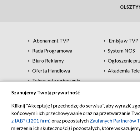
OLSZTY
Abonament TVP
Emisja w TVP
Rada Programowa
System NOS
Biuro Reklamy
Ogłoszenie pr
Oferta Handlowa
Akademia Tele
Telegazeta ogłoszenia
Szanujemy Twoją prywatność
Regulamin TVP
Kliknij "Akceptuję i przechodzę do serwisu", aby wyrazić zg
końcowym i ich przechowywanie oraz na przetwarzanie Twoich
z IAB* (1201 firm)
oraz pozostałych
Zaufanych Partnerów T
mierzenia ich skuteczności) i pozostałych, które wskazujemy