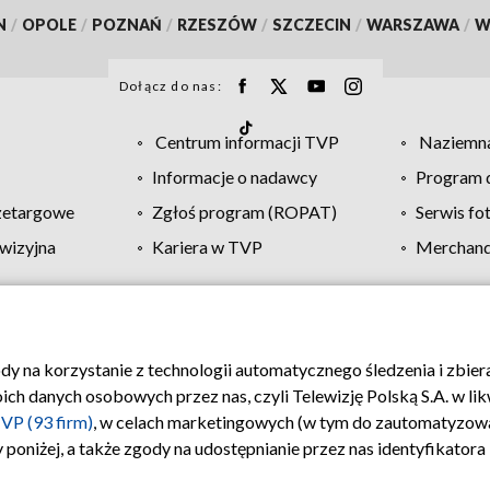
N
/
OPOLE
/
POZNAŃ
/
RZESZÓW
/
SZCZECIN
/
WARSZAWA
/
W
Dołącz do nas:
Centrum informacji TVP
Naziemna
Informacje o nadawcy
Program d
zetargowe
Zgłoś program (ROPAT)
Serwis fo
wizyjna
Kariera w TVP
Merchandi
Polityka prywatności
Moje zgody
Pomoc
Biuro re
ody na korzystanie z technologii automatycznego śledzenia i zbie
 danych osobowych przez nas, czyli Telewizję Polską S.A. w likw
VP (93 firm)
, w celach marketingowych (w tym do zautomatyzow
 poniżej, a także zgody na udostępnianie przez nas identyfikator