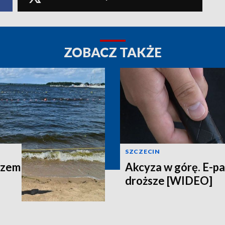
ZOBACZ TAKŻE
SZCZECIN
azem
Akcyza w górę. E-p
droższe [WIDEO]