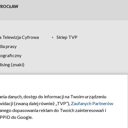
ROCŁAW
 Telewizja Cyfrowa
Sklep TVP
la prasy
tograficzny
sing (znaki)
klamy
Kontakt
rania danych, dostęp do informacji na Twoim urządzeniu
idacji (zwaną dalej również „TVP”),
Zaufanych Partnerów
anego dopasowania reklam do Twoich zainteresowań i
a PPID do Google.