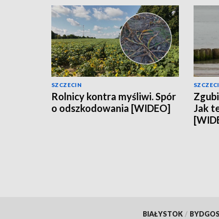
SZCZECIN
SZCZEC
Rolnicy kontra myśliwi. Spór
Zgubi
o odszkodowania [WIDEO]
Jak t
[WID
BIAŁYSTOK
/
BYDGO