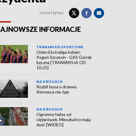
UDOSTĘPNIJ:
AJNOWSZE INFORMACJE
TRANSMISJE SPORTOWE
Orlen Ekstraliga kobiet:
Pogoń Szczecin - GKS Górnik
Łęczna [TRANSMISJA OD
10:25]
NA DROGACH
Rozbił busa o drzewo.
Kierowca nie żyje
NA DROGACH
Ogromny hałas od
ciężarówek. Mieszkańcy mają
dość [WIDEO]