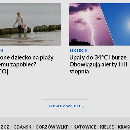
IN
SZCZECIN
one dziecko na plaży.
Upały do 34°C i burze.
emu zapobiec?
Obowiązują alerty I i II
EO]
stopnia
ZOBACZ WIĘCEJ
SZCZ
/
GDAŃSK
/
GORZÓW WLKP.
/
KATOWICE
/
KIELCE
/
KRA