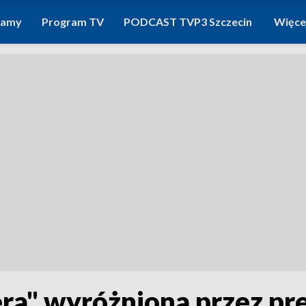
ramy
Program TV
PODCAST TVP3 Szczecin
Więce
era" wyróżniona przez pr