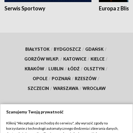
Serwis Sportowy
Europa z Blisk
BIAŁYSTOK
/
BYDGOSZCZ
/
GDAŃSK
/
GORZÓW WLKP.
/
KATOWICE
/
KIELCE
/
KRAKÓW
/
LUBLIN
/
ŁÓDŹ
/
OLSZTYN
/
OPOLE
/
POZNAŃ
/
RZESZÓW
/
SZCZECIN
/
WARSZAWA
/
WROCŁAW
Szanujemy Twoją prywatność
Dołącz do nas:
Kliknij "Akceptuję i przechodzę do serwisu", aby wyrazić zgody na
korzystanie z technologii automatycznego śledzenia i zbierania danych,
TVP