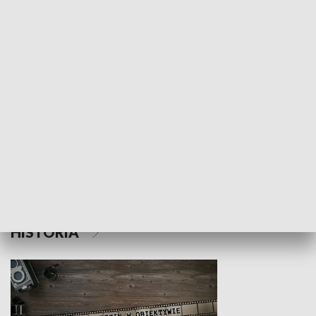
NAUKA I EDUKACJA
Z indeksem w ręku
Droga po suk
HISTORIA