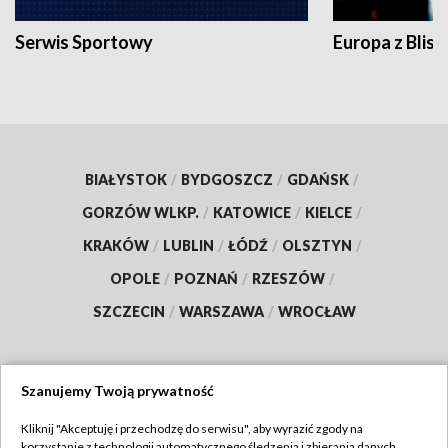
Serwis Sportowy
Europa z Blisk
BIAŁYSTOK
/
BYDGOSZCZ
/
GDAŃSK
/
GORZÓW WLKP.
/
KATOWICE
/
KIELCE
/
KRAKÓW
/
LUBLIN
/
ŁÓDŹ
/
OLSZTYN
/
OPOLE
/
POZNAŃ
/
RZESZÓW
/
SZCZECIN
/
WARSZAWA
/
WROCŁAW
Szanujemy Twoją prywatność
Dołącz do nas:
Kliknij "Akceptuję i przechodzę do serwisu", aby wyrazić zgody na
korzystanie z technologii automatycznego śledzenia i zbierania danych,