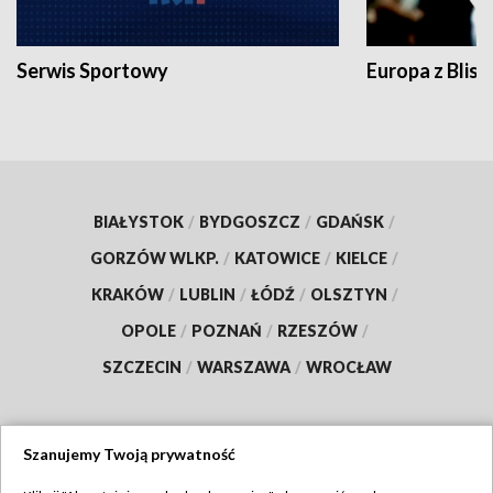
Serwis Sportowy
Europa z Blisk
BIAŁYSTOK
/
BYDGOSZCZ
/
GDAŃSK
/
GORZÓW WLKP.
/
KATOWICE
/
KIELCE
/
KRAKÓW
/
LUBLIN
/
ŁÓDŹ
/
OLSZTYN
/
OPOLE
/
POZNAŃ
/
RZESZÓW
/
SZCZECIN
/
WARSZAWA
/
WROCŁAW
Szanujemy Twoją prywatność
Dołącz do nas: