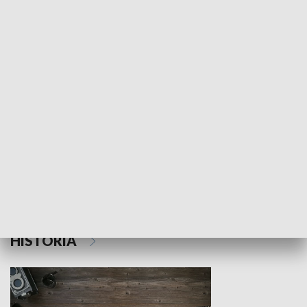
NAUKA I EDUKACJA
Z indeksem w ręku
Droga po suk
HISTORIA