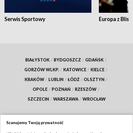
Serwis Sportowy
Europa z Blisk
BIAŁYSTOK
/
BYDGOSZCZ
/
GDAŃSK
/
GORZÓW WLKP.
/
KATOWICE
/
KIELCE
/
KRAKÓW
/
LUBLIN
/
ŁÓDŹ
/
OLSZTYN
/
OPOLE
/
POZNAŃ
/
RZESZÓW
/
SZCZECIN
/
WARSZAWA
/
WROCŁAW
Szanujemy Twoją prywatność
Dołącz do nas: