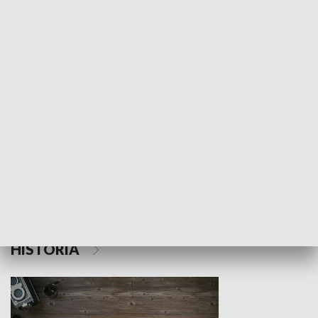
NAUKA I EDUKACJA
Z indeksem w ręku
Droga po suk
HISTORIA