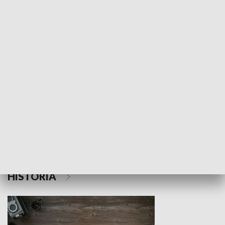
NAUKA I EDUKACJA
Z indeksem w ręku
Droga po suk
HISTORIA