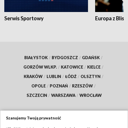
Serwis Sportowy
Europa z Blisk
BIAŁYSTOK
/
BYDGOSZCZ
/
GDAŃSK
/
GORZÓW WLKP.
/
KATOWICE
/
KIELCE
/
KRAKÓW
/
LUBLIN
/
ŁÓDŹ
/
OLSZTYN
/
OPOLE
/
POZNAŃ
/
RZESZÓW
/
SZCZECIN
/
WARSZAWA
/
WROCŁAW
Szanujemy Twoją prywatność
Dołącz do nas: