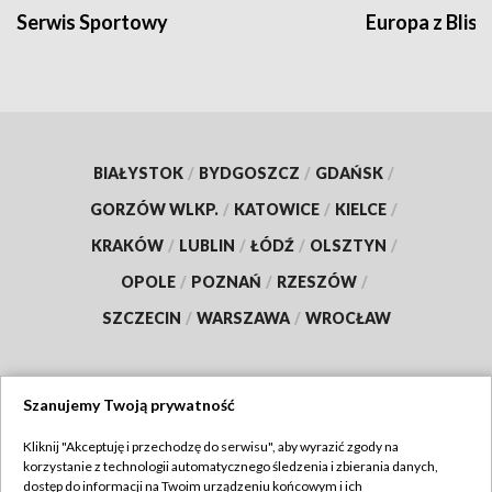
Serwis Sportowy
Europa z Blisk
BIAŁYSTOK
/
BYDGOSZCZ
/
GDAŃSK
/
GORZÓW WLKP.
/
KATOWICE
/
KIELCE
/
KRAKÓW
/
LUBLIN
/
ŁÓDŹ
/
OLSZTYN
/
OPOLE
/
POZNAŃ
/
RZESZÓW
/
SZCZECIN
/
WARSZAWA
/
WROCŁAW
Szanujemy Twoją prywatność
Dołącz do nas:
Kliknij "Akceptuję i przechodzę do serwisu", aby wyrazić zgody na
korzystanie z technologii automatycznego śledzenia i zbierania danych,
TVP
dostęp do informacji na Twoim urządzeniu końcowym i ich