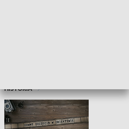
Z indeksem w ręku
Droga po suk
HISTORIA