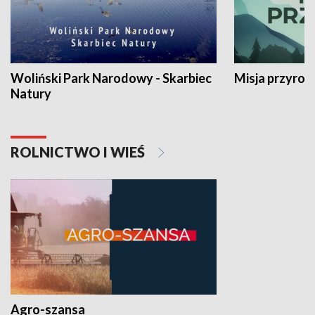
Woliński Park Narodowy - Skarbiec
Misja przyrod
Natury
ROLNICTWO I WIEŚ
Agro-szansa