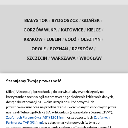
BIAŁYSTOK
/
BYDGOSZCZ
/
GDAŃSK
/
GORZÓW WLKP.
/
KATOWICE
/
KIELCE
/
KRAKÓW
/
LUBLIN
/
ŁÓDŹ
/
OLSZTYN
/
OPOLE
/
POZNAŃ
/
RZESZÓW
/
SZCZECIN
/
WARSZAWA
/
WROCŁAW
Szanujemy Twoją prywatność
Dołącz do nas:
Kliknij "Akceptuję i przechodzę do serwisu", aby wyrazić zgody na
korzystanie z technologii automatycznego śledzenia i zbierania danych,
TVP
dostęp do informacji na Twoim urządzeniu końcowym i ich
Abonament TVP
przechowywanie oraz na przetwarzanie Twoich danych osobowych przez
Regulamin TVP
nas, czyli Telewizję Polską S.A. w likwidacji (zwaną dalej również „TVP”),
Emisja w TVP
Polityka prywatności
Zaufanych Partnerów z IAB* (1201 firm)
oraz pozostałych
Zaufanych
Partnerów TVP (93 firm)
, w celach marketingowych (w tym do
Centrum informacji TVP
Moje zgody
zautomatyzowanego dopasowania reklam do Twoich zainteresowań i