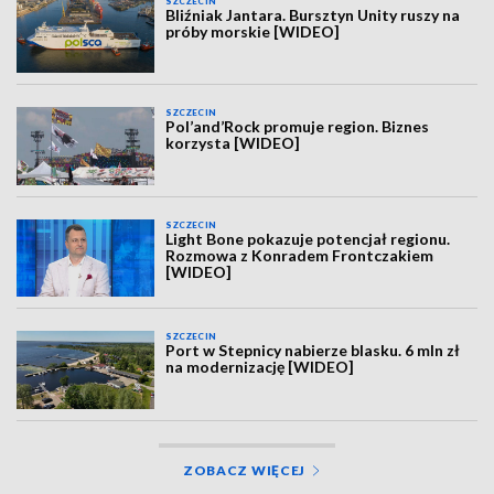
SZCZECIN
Bliźniak Jantara. Bursztyn Unity ruszy na
próby morskie [WIDEO]
SZCZECIN
Pol’and’Rock promuje region. Biznes
korzysta [WIDEO]
SZCZECIN
Light Bone pokazuje potencjał regionu.
Rozmowa z Konradem Frontczakiem
[WIDEO]
SZCZECIN
Port w Stepnicy nabierze blasku. 6 mln zł
na modernizację [WIDEO]
ZOBACZ WIĘCEJ