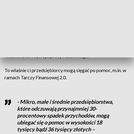
Wielu przedsiębiorców wciąż nie może pracować pełną parą,
m.in. gastronomicy. - Niemniej jednak mamy również od
ponad 100 dni, chociażby zamknięty obszar gospodarki
związany z gastronomią. Mamy zamknięte kluby fitness i
siłownie. Tutaj również tych przedsiębiorców nie
pozostawiamy samym sobie – powiedziała Olga Semeniuk,
wiceminister rozwoju, pracy i technologii.
To właśnie ci przedsiębiorcy mogą sięgać po pomoc, m.in. w
ramach Tarczy Finansowej 2.0.
- Mikro, małe i średnie przedsiębiorstwa,
które odczuwają przynajmniej 30-
procentowy spadek przychodów, mogą
ubiegać się o pomoc w wysokości 18
tysięcy bądź 36 tysięcy złotych –