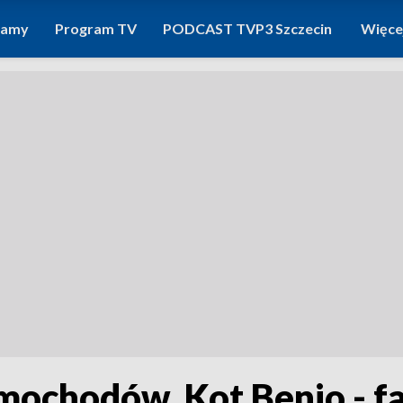
ramy
Program TV
PODCAST TVP3 Szczecin
Więce
mochodów. Kot Benio - f