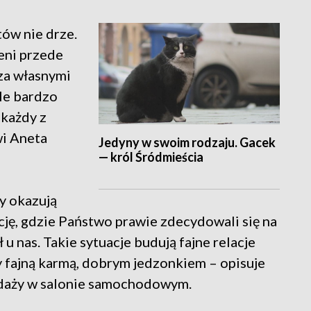
ów nie drze.
ceni przede
za własnymi
ale bardzo
 każdy z
wi Aneta
Jedyny w swoim rodzaju. Gacek
— król Śródmieścia
zy okazują
cję, gdzie Państwo prawie zdecydowali się na
 u nas. Takie sytuacje budują fajne relacje
 fajną karmą, dobrym jedzonkiem – opisuje
zedaży w salonie samochodowym.