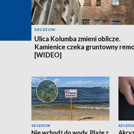
SZCZECIN
Ulica Kolumba zmieni oblicze.
Kamienice czeka gruntowny rem
[WIDEO]
SZCZECIN
SZCZEC
Nie wchodź do wody. Plaże z
Akcyz