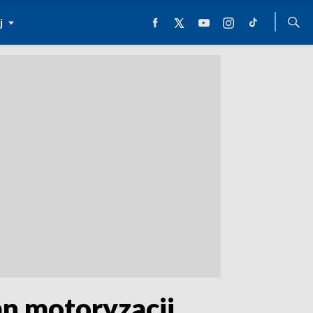
j
an motoryzacji