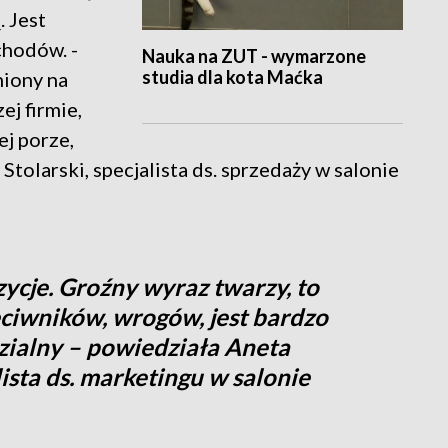
. Jest
chodów. -
Nauka na ZUT - wymarzone
studia dla kota Maćka
niony na
j firmie,
ej porze,
Stolarski, specjalista ds. sprzedaży w salonie
ycje. Groźny wyraz twarzy, to
ciwników, wrogów, jest bardzo
zialny – powiedziała Aneta
ista ds. marketingu w salonie