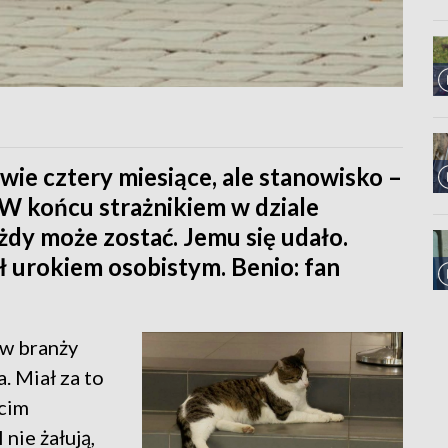
dwie cztery miesiące, ale stanowisko –
 W końcu strażnikiem w dziale
y może zostać. Jemu się udało.
urokiem osobistym. Benio: fan
 w branży
. Miał za to
ocim
nie żałują,