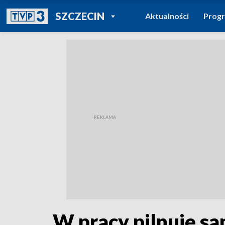
POWRÓT DO
SZCZECIN
Aktualności
Prog
TVP REGIONY
W pracy pilnuje sa