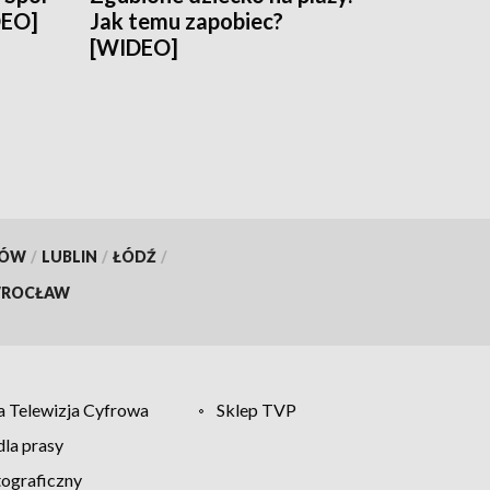
DEO]
Jak temu zapobiec?
[WIDEO]
KÓW
/
LUBLIN
/
ŁÓDŹ
/
ROCŁAW
 Telewizja Cyfrowa
Sklep TVP
la prasy
tograficzny