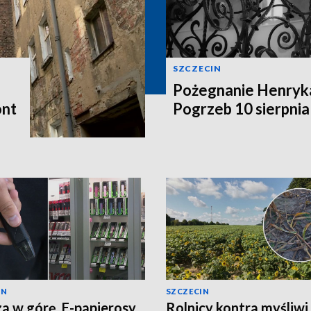
SZCZECIN
Pożegnanie Henryk
ont
Pogrzeb 10 sierpnia
IN
SZCZECIN
a w górę. E-papierosy
Rolnicy kontra myśliwi