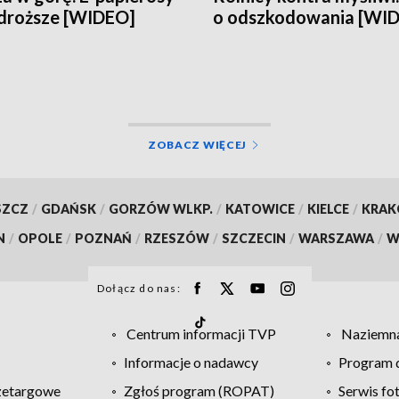
droższe [WIDEO]
o odszkodowania [WI
ZOBACZ WIĘCEJ
SZCZ
/
GDAŃSK
/
GORZÓW WLKP.
/
KATOWICE
/
KIELCE
/
KRA
N
/
OPOLE
/
POZNAŃ
/
RZESZÓW
/
SZCZECIN
/
WARSZAWA
/
W
Dołącz do nas:
Centrum informacji TVP
Naziemna
Informacje o nadawcy
Program d
zetargowe
Zgłoś program (ROPAT)
Serwis fo