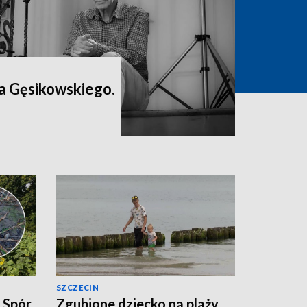
a Gęsikowskiego.
SZCZECIN
. Spór
Zgubione dziecko na plaży.