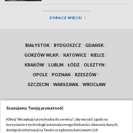
ZOBACZ WIĘCEJ
BIAŁYSTOK
/
BYDGOSZCZ
/
GDAŃSK
/
GORZÓW WLKP.
/
KATOWICE
/
KIELCE
/
KRAKÓW
/
LUBLIN
/
ŁÓDŹ
/
OLSZTYN
/
OPOLE
/
POZNAŃ
/
RZESZÓW
/
SZCZECIN
/
WARSZAWA
/
WROCŁAW
Szanujemy Twoją prywatność
Dołącz do nas:
Kliknij "Akceptuję i przechodzę do serwisu", aby wyrazić zgody na
korzystanie z technologii automatycznego śledzenia i zbierania danych,
TVP
dostęp do informacji na Twoim urządzeniu końcowym i ich