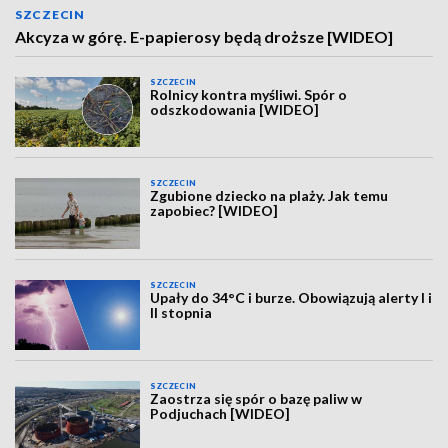
SZCZECIN
Akcyza w górę. E-papierosy będą droższe [WIDEO]
SZCZECIN
Rolnicy kontra myśliwi. Spór o
odszkodowania [WIDEO]
SZCZECIN
Zgubione dziecko na plaży. Jak temu
zapobiec? [WIDEO]
SZCZECIN
Upały do 34°C i burze. Obowiązują alerty I i
II stopnia
SZCZECIN
Zaostrza się spór o bazę paliw w
Podjuchach [WIDEO]