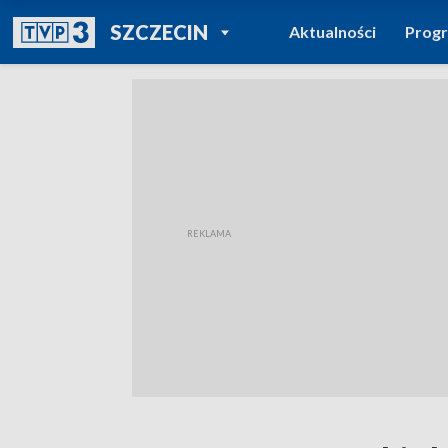
POWRÓT DO
SZCZECIN
Aktualności
Prog
TVP REGIONY