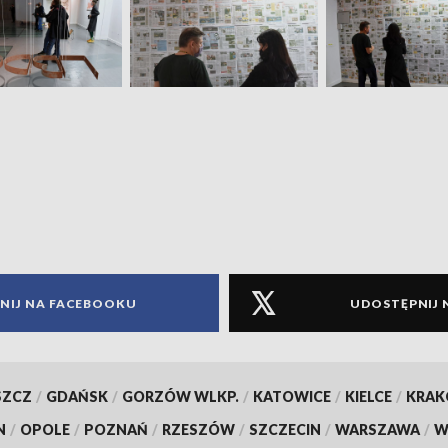
NIJ NA FACEBOOKU
UDOSTĘPNIJ 
SZCZ
/
GDAŃSK
/
GORZÓW WLKP.
/
KATOWICE
/
KIELCE
/
KRA
N
/
OPOLE
/
POZNAŃ
/
RZESZÓW
/
SZCZECIN
/
WARSZAWA
/
W