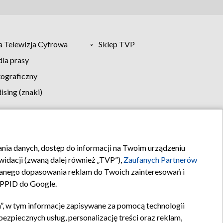
 Telewizja Cyfrowa
Sklep TVP
la prasy
tograficzny
sing (znaki)
klamy
Kontakt
rania danych, dostęp do informacji na Twoim urządzeniu
idacji (zwaną dalej również „TVP”),
Zaufanych Partnerów
anego dopasowania reklam do Twoich zainteresowań i
a PPID do Google.
”, w tym informacje zapisywane za pomocą technologii
zpiecznych usług, personalizację treści oraz reklam,