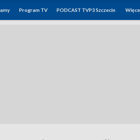
ramy
Program TV
PODCAST TVP3 Szczecin
Więce