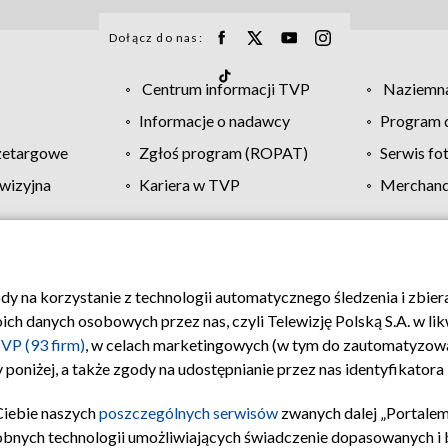
Dołącz do nas:
Centrum informacji TVP
Naziemna
Informacje o nadawcy
Program d
zetargowe
Zgłoś program (ROPAT)
Serwis fo
wizyjna
Kariera w TVP
Merchandi
Polityka prywatności
Moje zgody
Pomoc
Biuro re
ody na korzystanie z technologii automatycznego śledzenia i zbie
 danych osobowych przez nas, czyli Telewizję Polską S.A. w likw
VP (93 firm)
, w celach marketingowych (w tym do zautomatyzow
 poniżej, a także zgody na udostępnianie przez nas identyfikator
Ciebie naszych
poszczególnych serwisów
zwanych dalej „Portalem
obnych technologii umożliwiających świadczenie dopasowanych i be