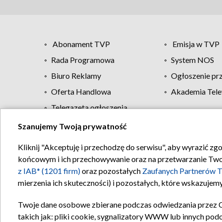
Abonament TVP
Emisja w TVP
Rada Programowa
System NOS
Biuro Reklamy
Ogłoszenie pr
Oferta Handlowa
Akademia Tele
Telegazeta ogłoszenia
Szanujemy Twoją prywatność
Regulamin TVP
Kliknij "Akceptuję i przechodzę do serwisu", aby wyrazić zg
końcowym i ich przechowywanie oraz na przetwarzanie Twoich
z IAB* (1201 firm)
oraz pozostałych
Zaufanych Partnerów T
mierzenia ich skuteczności) i pozostałych, które wskazujemy
Twoje dane osobowe zbierane podczas odwiedzania przez 
takich jak: pliki cookie, sygnalizatory WWW lub innych pod