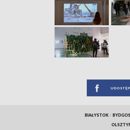
UDOSTĘP
BIAŁYSTOK
/
BYDGO
OLSZTY