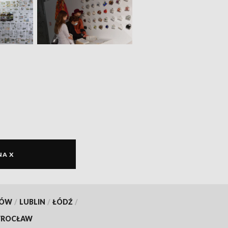
NA X
KÓW
/
LUBLIN
/
ŁÓDŹ
/
ROCŁAW