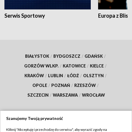
Serwis Sportowy
Europa z Blisk
BIAŁYSTOK
/
BYDGOSZCZ
/
GDAŃSK
/
GORZÓW WLKP.
/
KATOWICE
/
KIELCE
/
KRAKÓW
/
LUBLIN
/
ŁÓDŹ
/
OLSZTYN
/
OPOLE
/
POZNAŃ
/
RZESZÓW
/
SZCZECIN
/
WARSZAWA
/
WROCŁAW
Szanujemy Twoją prywatność
Dołącz do nas:
Kliknij "Akceptuję i przechodzę do serwisu", aby wyrazić zgody na