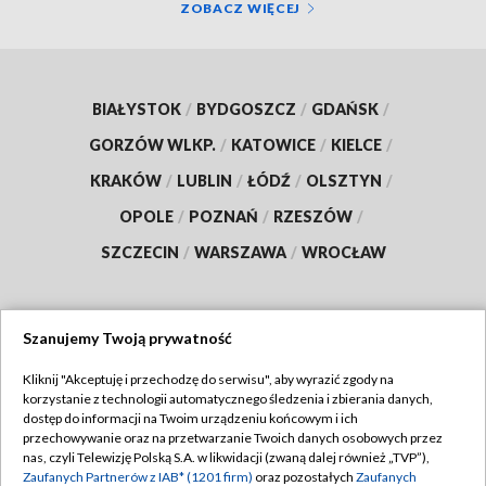
ZOBACZ WIĘCEJ
BIAŁYSTOK
/
BYDGOSZCZ
/
GDAŃSK
/
GORZÓW WLKP.
/
KATOWICE
/
KIELCE
/
KRAKÓW
/
LUBLIN
/
ŁÓDŹ
/
OLSZTYN
/
OPOLE
/
POZNAŃ
/
RZESZÓW
/
SZCZECIN
/
WARSZAWA
/
WROCŁAW
Szanujemy Twoją prywatność
Dołącz do nas:
Kliknij "Akceptuję i przechodzę do serwisu", aby wyrazić zgody na
korzystanie z technologii automatycznego śledzenia i zbierania danych,
TVP
dostęp do informacji na Twoim urządzeniu końcowym i ich
Abonament TVP
przechowywanie oraz na przetwarzanie Twoich danych osobowych przez
Regulamin TVP
nas, czyli Telewizję Polską S.A. w likwidacji (zwaną dalej również „TVP”),
Emisja w TVP
Polityka prywatności
Zaufanych Partnerów z IAB* (1201 firm)
oraz pozostałych
Zaufanych