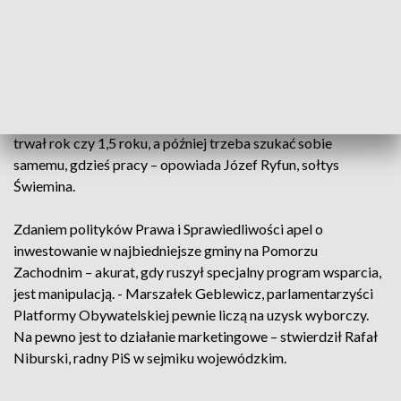
Leszek Balcerowicz, który dziś aktywnie wspiera opozycję.
To on podjął decyzję - o odcięciu dotacji państwowych na
PGR-y. Ówczesny rząd nie zaproponował nic w zamian,
pozostawiając setki tysięcy osób bez pracy. - Te
miejscowości, one kiedy zostały same sobie po prostu, jak
PGR-y upadały. To praktycznie był ten zasiłek, który tam
trwał rok czy 1,5 roku, a później trzeba szukać sobie
samemu, gdzieś pracy – opowiada Józef Ryfun, sołtys
Świemina.
Zdaniem polityków Prawa i Sprawiedliwości apel o
inwestowanie w najbiedniejsze gminy na Pomorzu
Zachodnim – akurat, gdy ruszył specjalny program wsparcia,
jest manipulacją. - Marszałek Geblewicz, parlamentarzyści
Platformy Obywatelskiej pewnie liczą na uzysk wyborczy.
Na pewno jest to działanie marketingowe – stwierdził Rafał
Niburski, radny PiS w sejmiku wojewódzkim.