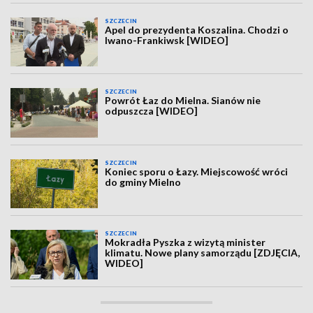
SZCZECIN
Apel do prezydenta Koszalina. Chodzi o
Iwano-Frankiwsk [WIDEO]
SZCZECIN
Powrót Łaz do Mielna. Sianów nie
odpuszcza [WIDEO]
SZCZECIN
Koniec sporu o Łazy. Miejscowość wróci
do gminy Mielno
SZCZECIN
Mokradła Pyszka z wizytą minister
klimatu. Nowe plany samorządu [ZDJĘCIA,
WIDEO]