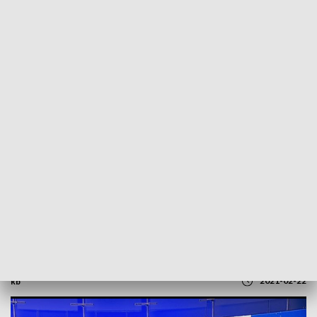
POWRÓT DO
SZCZECIN
TVP REGIONY
Nauczyciele akademiccy chcą się
szczepić. Rozmowa z Mateuszem Lipką z
ZUT [WIDEO]
2021-02-22
kb