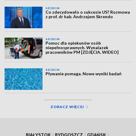
SZCZECIN
Co zdecydowało o sukcesie US? Rozmowa
z prof. dr hab. Andrzejem Skrendo
SZCZECIN
Pomoc dla opiekunów osób
niepełnosprawnych. Wynalazek
pracowników PM [ZDJĘCIA, WIDEO]
SZCZECIN
Pływanie pomaga. Nowe wyniki badań
ZOBACZ WIĘCEJ
BIAŁYSTOK
/
BYDGOSZCZ
/
GDAŃSK
/