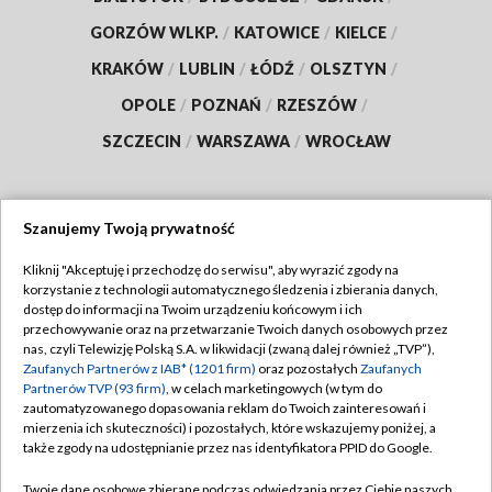
GORZÓW WLKP.
/
KATOWICE
/
KIELCE
/
KRAKÓW
/
LUBLIN
/
ŁÓDŹ
/
OLSZTYN
/
OPOLE
/
POZNAŃ
/
RZESZÓW
/
SZCZECIN
/
WARSZAWA
/
WROCŁAW
Szanujemy Twoją prywatność
Dołącz do nas:
Kliknij "Akceptuję i przechodzę do serwisu", aby wyrazić zgody na
korzystanie z technologii automatycznego śledzenia i zbierania danych,
TVP
dostęp do informacji na Twoim urządzeniu końcowym i ich
Abonament TVP
przechowywanie oraz na przetwarzanie Twoich danych osobowych przez
Regulamin TVP
nas, czyli Telewizję Polską S.A. w likwidacji (zwaną dalej również „TVP”),
Emisja w TVP
Polityka prywatności
Zaufanych Partnerów z IAB* (1201 firm)
oraz pozostałych
Zaufanych
Partnerów TVP (93 firm)
, w celach marketingowych (w tym do
Centrum informacji TVP
Moje zgody
zautomatyzowanego dopasowania reklam do Twoich zainteresowań i
mierzenia ich skuteczności) i pozostałych, które wskazujemy poniżej, a
Naziemna Telewizja Cyfrowa
Pomoc
także zgody na udostępnianie przez nas identyfikatora PPID do Google.
Sklep TVP
Biuro reklamy
Twoje dane osobowe zbierane podczas odwiedzania przez Ciebie naszych