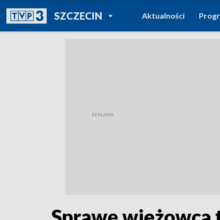
POWRÓT DO
SZCZECIN
Aktualności
Prog
TVP REGIONY
Sprawę wieżowca t