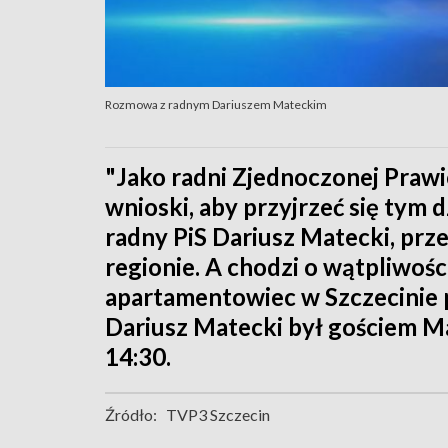
Rozmowa z radnym Dariuszem Mateckim
"Jako radni Zjednoczonej Praw
wnioski, aby przyjrzeć się tym 
radny PiS Dariusz Matecki, prz
regionie. A chodzi o wątpliwośc
apartamentowiec w Szczecinie p
Dariusz Matecki był gościem M
14:30.
Źródło:
TVP3 Szczecin