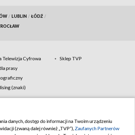
KÓW
/
LUBLIN
/
ŁÓDŹ
/
ROCŁAW
 Telewizja Cyfrowa
Sklep TVP
la prasy
tograficzny
sing (znaki)
klamy
Kontakt
rania danych, dostęp do informacji na Twoim urządzeniu
idacji (zwaną dalej również „TVP”),
Zaufanych Partnerów