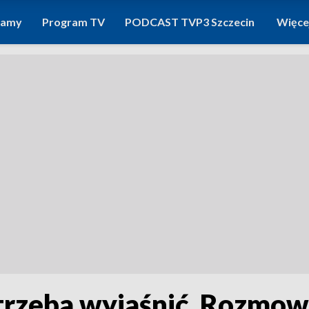
ramy
Program TV
PODCAST TVP3 Szczecin
Więce
rzeba wyjaśnić. Rozmow