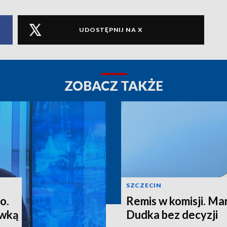
UDOSTĘPNIJ NA X
ZOBACZ TAKŻE
SZCZECIN
o.
Remis w komisji. M
ewką
Dudka bez decyzji