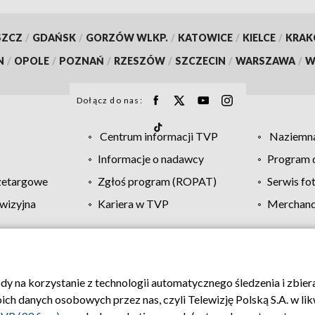
SZCZ
/
GDAŃSK
/
GORZÓW WLKP.
/
KATOWICE
/
KIELCE
/
KRA
N
/
OPOLE
/
POZNAŃ
/
RZESZÓW
/
SZCZECIN
/
WARSZAWA
/
W
Dołącz do nas:
Centrum informacji TVP
Naziemna
Informacje o nadawcy
Program d
zetargowe
Zgłoś program (ROPAT)
Serwis fo
wizyjna
Kariera w TVP
Merchandi
Polityka prywatności
Moje zgody
Pomoc
Biuro re
ody na korzystanie z technologii automatycznego śledzenia i zbie
 danych osobowych przez nas, czyli Telewizję Polską S.A. w likw