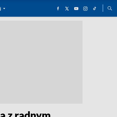
j
a z radnym