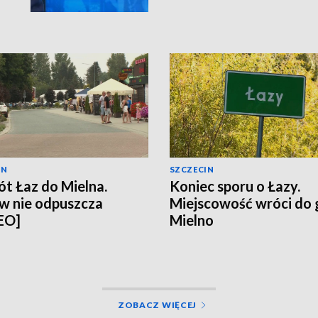
IN
SZCZECIN
t Łaz do Mielna.
Koniec sporu o Łazy.
w nie odpuszcza
Miejscowość wróci do
EO]
Mielno
ZOBACZ WIĘCEJ