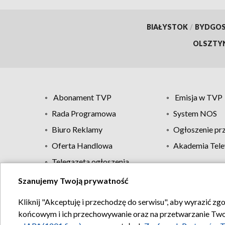
BIAŁYSTOK
/
BYDGO
OLSZTY
Abonament TVP
Emisja w TVP
Rada Programowa
System NOS
Biuro Reklamy
Ogłoszenie pr
Oferta Handlowa
Akademia Tele
Telegazeta ogłoszenia
Szanujemy Twoją prywatność
Regulamin TVP
Kliknij "Akceptuję i przechodzę do serwisu", aby wyrazić zg
końcowym i ich przechowywanie oraz na przetwarzanie Twoich