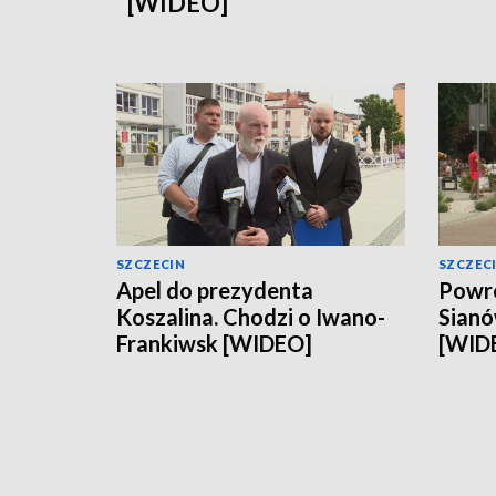
[WIDEO]
SZCZECIN
SZCZEC
Apel do prezydenta
Powró
Koszalina. Chodzi o Iwano-
Sianó
Frankiwsk [WIDEO]
[WID