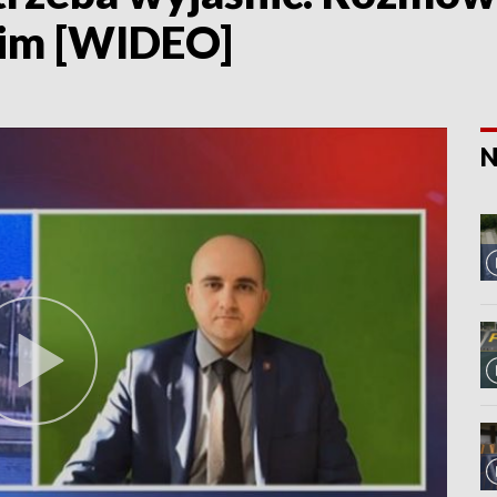
im [WIDEO]
N