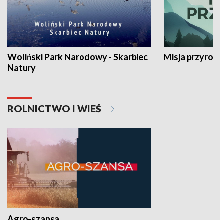
Woliński Park Narodowy - Skarbiec
Misja przyrod
Natury
ROLNICTWO I WIEŚ
Agro-szansa