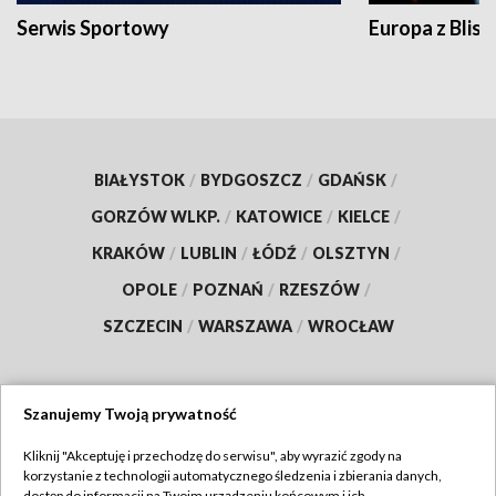
Serwis Sportowy
Europa z Blisk
BIAŁYSTOK
/
BYDGOSZCZ
/
GDAŃSK
/
GORZÓW WLKP.
/
KATOWICE
/
KIELCE
/
KRAKÓW
/
LUBLIN
/
ŁÓDŹ
/
OLSZTYN
/
OPOLE
/
POZNAŃ
/
RZESZÓW
/
SZCZECIN
/
WARSZAWA
/
WROCŁAW
Szanujemy Twoją prywatność
Dołącz do nas:
Kliknij "Akceptuję i przechodzę do serwisu", aby wyrazić zgody na
korzystanie z technologii automatycznego śledzenia i zbierania danych,
TVP
dostęp do informacji na Twoim urządzeniu końcowym i ich