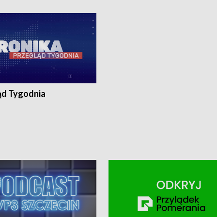
ronika@tvp.pl.
e-mail: kronika@tvp.pl.
ąd Tygodnia