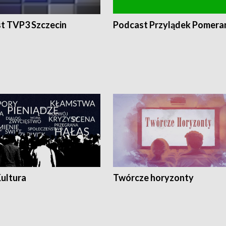
t TVP3 Szczecin
Podcast Przylądek Pomera
Kultura
Twórcze horyzonty