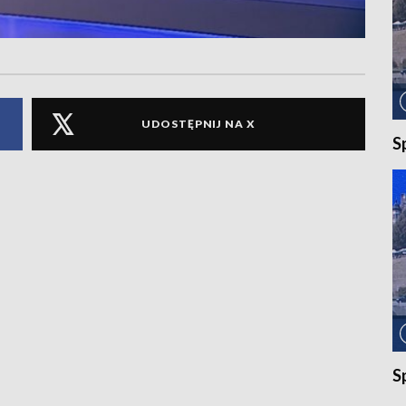
UDOSTĘPNIJ NA X
S
S