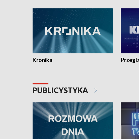
e-mail: kronika@tvp.pl.
e-mail: k
Kronika
Przegl
PUBLICYSTYKA