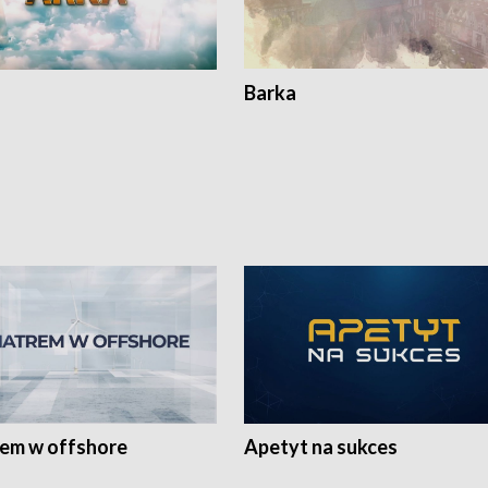
Barka
rem w offshore
Apetyt na sukces