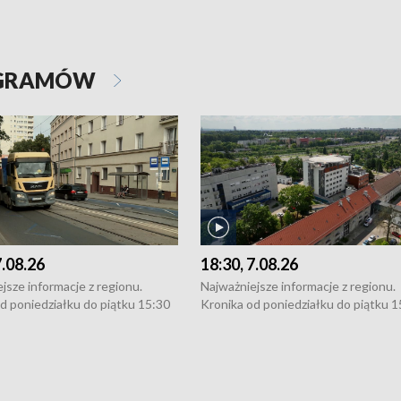
OGRAMÓW
7.08.26
18:30, 7.08.26
jsze informacje z regionu.
Najważniejsze informacje z regionu.
d poniedziałku do piątku 15:30
Kronika od poniedziałku do piątku 1
16:30 (+ rozmowa), 18:30, 21:30.
(flesz), 16:30 (+ rozmowa), 18:30, 21
y i święta 15:30 i 16:30
W weekendy i święta 15:30 i 16:30
8:30 i 21:30. Dziennikarze czekają
(flesz), 18:30 i 21:30. Dziennikarze c
a zgłoszenia: Szczecin - tel. 91-
na Państwa zgłoszenia: Szczecin - te
0, Koszalin - tel. 94-34-50-054,
4 8-10-400, Koszalin - tel. 94-34-50