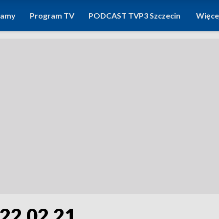
ramy
Program TV
PODCAST TVP3 Szczecin
Więce
 22.02.21