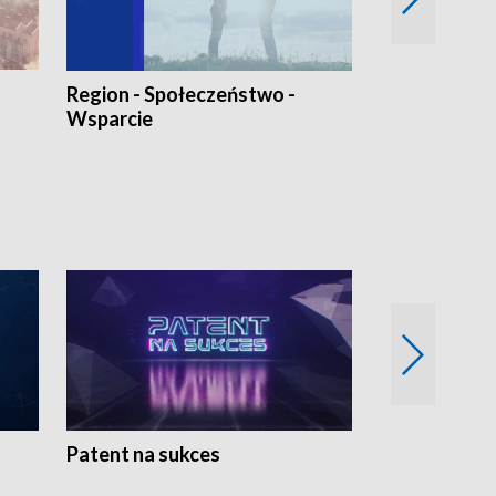
Region - Społeczeństwo -
Bez Barier
Wsparcie
Patent na sukces
Rolnictwo w 