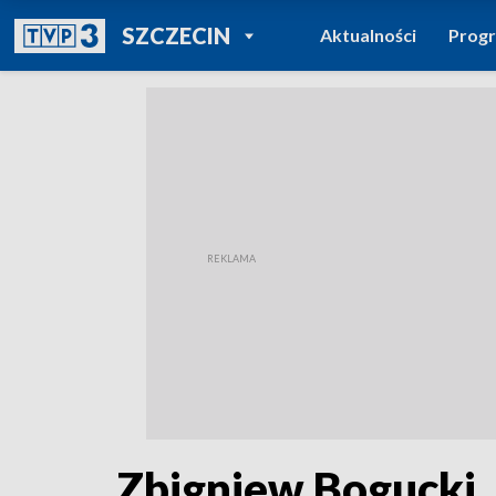
POWRÓT DO
SZCZECIN
Aktualności
Prog
TVP REGIONY
Zbigniew Bogucki,