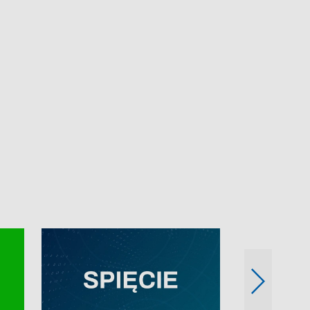
e-mail: kronika@tvp.pl.
e-mail: kronika@t