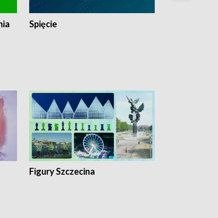
nia
Spięcie
Niedziałkow
Figury Szczecina