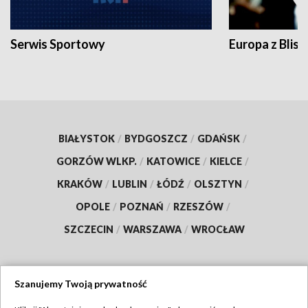
Serwis Sportowy
Europa z Blisk
BIAŁYSTOK
/
BYDGOSZCZ
/
GDAŃSK
/
GORZÓW WLKP.
/
KATOWICE
/
KIELCE
/
KRAKÓW
/
LUBLIN
/
ŁÓDŹ
/
OLSZTYN
/
OPOLE
/
POZNAŃ
/
RZESZÓW
/
SZCZECIN
/
WARSZAWA
/
WROCŁAW
Szanujemy Twoją prywatność
Dołącz do nas: