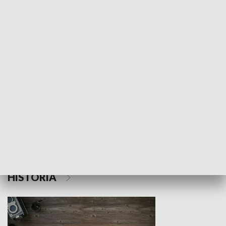
NAUKA I EDUKACJA
Z indeksem w ręku
Droga po suk
HISTORIA