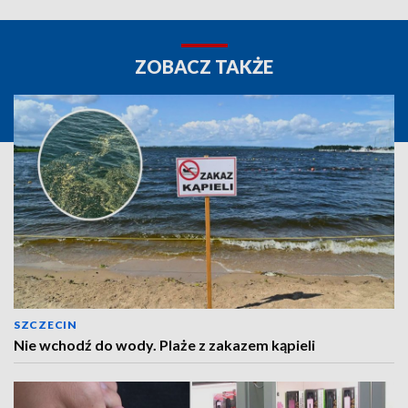
ZOBACZ TAKŻE
SZCZECIN
Nie wchodź do wody. Plaże z zakazem kąpieli