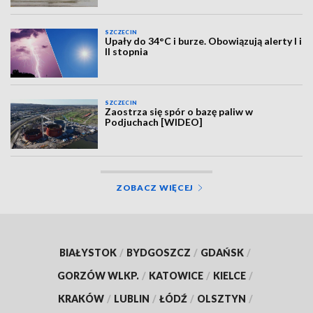
SZCZECIN
Upały do 34°C i burze. Obowiązują alerty I i
II stopnia
SZCZECIN
Zaostrza się spór o bazę paliw w
Podjuchach [WIDEO]
ZOBACZ WIĘCEJ
BIAŁYSTOK
/
BYDGOSZCZ
/
GDAŃSK
/
GORZÓW WLKP.
/
KATOWICE
/
KIELCE
/
KRAKÓW
/
LUBLIN
/
ŁÓDŹ
/
OLSZTYN
/