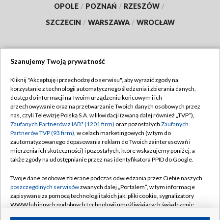
OPOLE
/
POZNAŃ
/
RZESZÓW
/
SZCZECIN
/
WARSZAWA
/
WROCŁAW
Szanujemy Twoją prywatność
Dołącz do nas:
Kliknij "Akceptuję i przechodzę do serwisu", aby wyrazić zgody na
korzystanie z technologii automatycznego śledzenia i zbierania danych,
TVP
dostęp do informacji na Twoim urządzeniu końcowym i ich
Abonament TVP
przechowywanie oraz na przetwarzanie Twoich danych osobowych przez
Regulamin TVP
nas, czyli Telewizję Polską S.A. w likwidacji (zwaną dalej również „TVP”),
Emisja w TVP
Polityka prywatności
Zaufanych Partnerów z IAB* (1201 firm)
oraz pozostałych
Zaufanych
Partnerów TVP (93 firm)
, w celach marketingowych (w tym do
Centrum informacji TVP
Moje zgody
zautomatyzowanego dopasowania reklam do Twoich zainteresowań i
mierzenia ich skuteczności) i pozostałych, które wskazujemy poniżej, a
Naziemna Telewizja Cyfrowa
Pomoc
także zgody na udostępnianie przez nas identyfikatora PPID do Google.
Sklep TVP
Biuro reklamy
Twoje dane osobowe zbierane podczas odwiedzania przez Ciebie naszych
Rada Programowa
Kontakt
poszczególnych serwisów
zwanych dalej „Portalem”, w tym informacje
zapisywane za pomocą technologii takich jak: pliki cookie, sygnalizatory
System NOS
WWW lub innych podobnych technologii umożliwiających świadczenie
dopasowanych i bezpiecznych usług, personalizację treści oraz reklam,
Informacje o nadawcy
Kanały