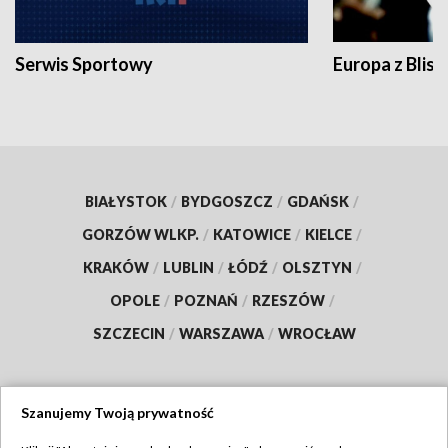
Serwis Sportowy
Europa z Blisk
BIAŁYSTOK
/
BYDGOSZCZ
/
GDAŃSK
/
GORZÓW WLKP.
/
KATOWICE
/
KIELCE
/
KRAKÓW
/
LUBLIN
/
ŁÓDŹ
/
OLSZTYN
/
OPOLE
/
POZNAŃ
/
RZESZÓW
/
SZCZECIN
/
WARSZAWA
/
WROCŁAW
Szanujemy Twoją prywatność
Dołącz do nas: