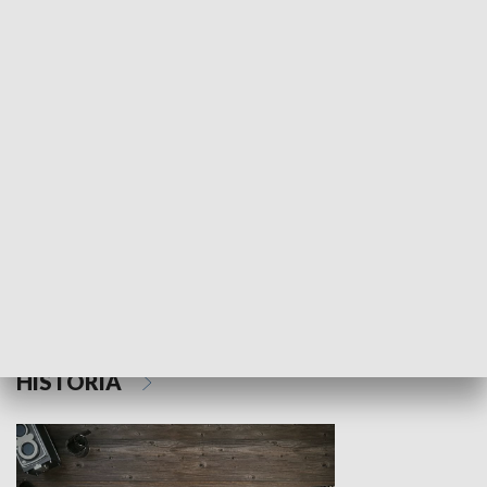
NAUKA I EDUKACJA
Z indeksem w ręku
Droga po suk
HISTORIA