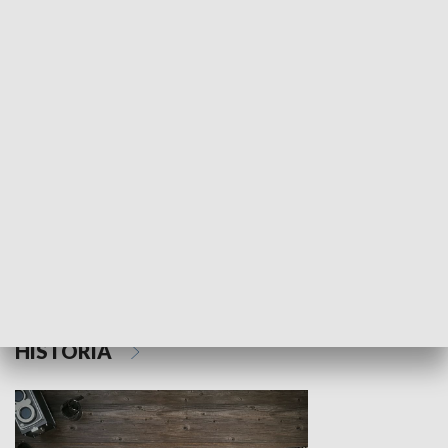
NAUKA I EDUKACJA
Z indeksem w ręku
Droga po suk
HISTORIA