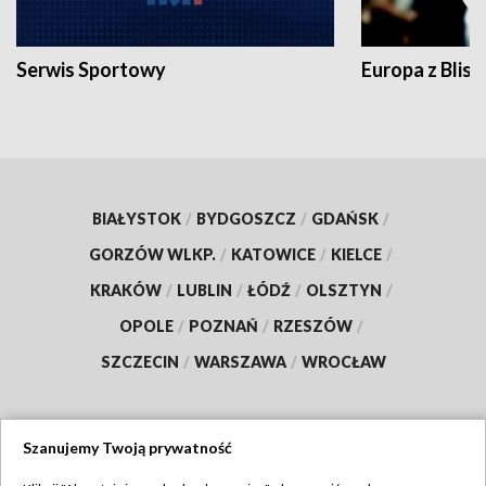
Serwis Sportowy
Europa z Blisk
BIAŁYSTOK
/
BYDGOSZCZ
/
GDAŃSK
/
GORZÓW WLKP.
/
KATOWICE
/
KIELCE
/
KRAKÓW
/
LUBLIN
/
ŁÓDŹ
/
OLSZTYN
/
OPOLE
/
POZNAŃ
/
RZESZÓW
/
SZCZECIN
/
WARSZAWA
/
WROCŁAW
Szanujemy Twoją prywatność
Dołącz do nas: