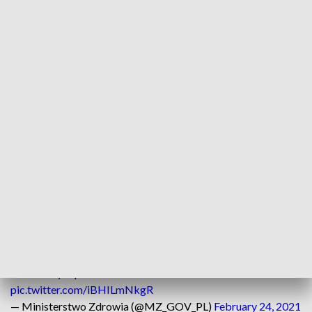
największej liczbie wykrytych przypadków SARS-CoV-2
poinformowano 7 listopada – było to 27 875. Największą
liczbę zgonów potwierdzono w raporcie z 25 listopada –
674.
Nowe potwierdzone przypadki zakażenia koronawirusem
dotyczą województw: mazowieckiego (1961), śląskiego
(1529), pomorskiego (1113), warmińsko-mazurskiego (970),
wielkopolskiego (962), kujawsko-pomorskiego (741),
małopolskiego (718), podkarpackiego (656), dolnośląskiego
(642), łódzkiego (639), lubelskiego (451), podlaskiego (449),
zachodniopomorskiego (412), lubuskiego (345),
świętokrzyskiego (236), opolskiego (108).
214 zakażeń to dane bez wskazania adresu, które zostaną
uzupełnione przez inspekcję sanitarną.
📊 Dzienny raport o
#koronawirus
.
pic.twitter.com/iBHILmNkgR
— Ministerstwo Zdrowia (@MZ_GOV_PL)
February 24, 2021