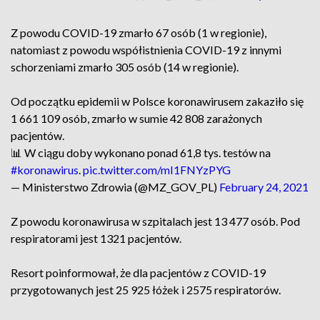
Z powodu COVID-19 zmarło 67 osób (1 w regionie),
natomiast z powodu współistnienia COVID-19 z innymi
schorzeniami zmarło 305 osób (14 w regionie).
Od początku epidemii w Polsce koronawirusem zakaziło się
1 661 109 osób, zmarło w sumie 42 808 zarażonych
pacjentów.
📊 W ciągu doby wykonano ponad 61,8 tys. testów na
#koronawirus
.
pic.twitter.com/mI1FNYzPYG
— Ministerstwo Zdrowia (@MZ_GOV_PL)
February 24, 2021
Z powodu koronawirusa w szpitalach jest 13 477 osób. Pod
respiratorami jest 1321 pacjentów.
Resort poinformował, że dla pacjentów z COVID-19
przygotowanych jest 25 925 łóżek i 2575 respiratorów.