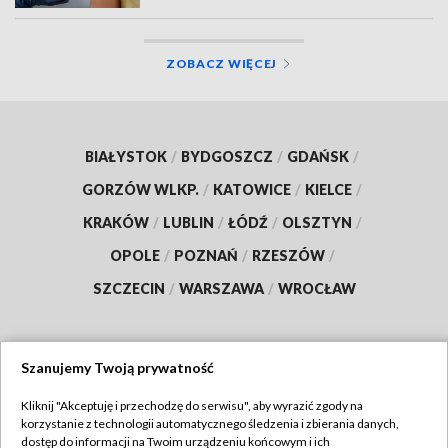
ZOBACZ WIĘCEJ
BIAŁYSTOK
/
BYDGOSZCZ
/
GDAŃSK
/
GORZÓW WLKP.
/
KATOWICE
/
KIELCE
/
KRAKÓW
/
LUBLIN
/
ŁÓDŹ
/
OLSZTYN
/
OPOLE
/
POZNAŃ
/
RZESZÓW
/
SZCZECIN
/
WARSZAWA
/
WROCŁAW
Szanujemy Twoją prywatność
Dołącz do nas:
Kliknij "Akceptuję i przechodzę do serwisu", aby wyrazić zgody na
korzystanie z technologii automatycznego śledzenia i zbierania danych,
TVP
dostęp do informacji na Twoim urządzeniu końcowym i ich