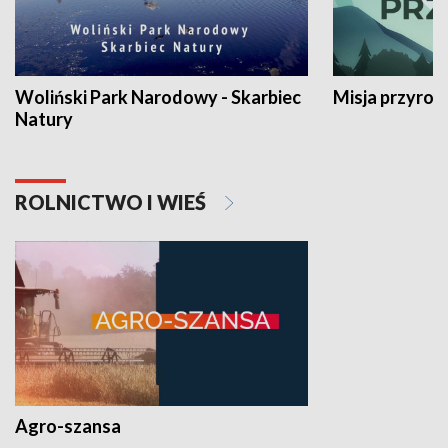
Woliński Park Narodowy - Skarbiec
Misja przyrod
Natury
ROLNICTWO I WIEŚ
Agro-szansa