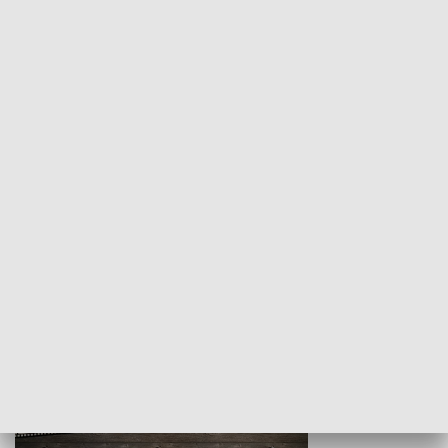
Z indeksem w ręku
Droga po suk
HISTORIA