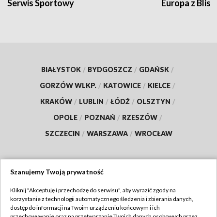
Serwis Sportowy
Europa z Blisk
BIAŁYSTOK
/
BYDGOSZCZ
/
GDAŃSK
/
GORZÓW WLKP.
/
KATOWICE
/
KIELCE
/
KRAKÓW
/
LUBLIN
/
ŁÓDŹ
/
OLSZTYN
/
OPOLE
/
POZNAŃ
/
RZESZÓW
/
SZCZECIN
/
WARSZAWA
/
WROCŁAW
Szanujemy Twoją prywatność
Dołącz do nas:
Kliknij "Akceptuję i przechodzę do serwisu", aby wyrazić zgody na
korzystanie z technologii automatycznego śledzenia i zbierania danych,
TVP
dostęp do informacji na Twoim urządzeniu końcowym i ich
Abonament TVP
przechowywanie oraz na przetwarzanie Twoich danych osobowych przez