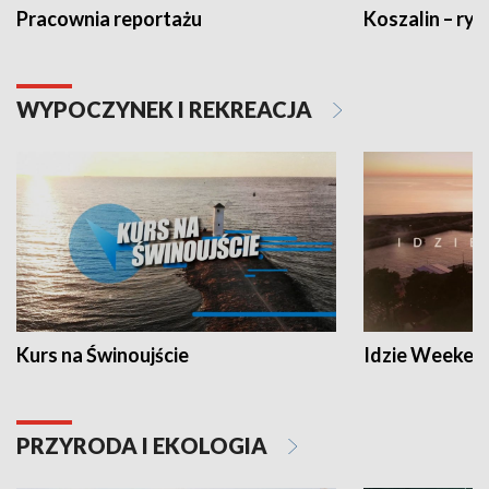
Pracownia reportażu
Koszalin – ryt
WYPOCZYNEK I REKREACJA
Kurs na Świnoujście
Idzie Weeken
PRZYRODA I EKOLOGIA