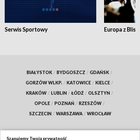
Serwis Sportowy
Europa z Blisk
BIAŁYSTOK
/
BYDGOSZCZ
/
GDAŃSK
/
GORZÓW WLKP.
/
KATOWICE
/
KIELCE
/
KRAKÓW
/
LUBLIN
/
ŁÓDŹ
/
OLSZTYN
/
OPOLE
/
POZNAŃ
/
RZESZÓW
/
SZCZECIN
/
WARSZAWA
/
WROCŁAW
Szanujemy Twoją prywatność