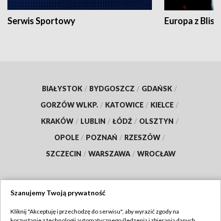
Serwis Sportowy
Europa z Blisk
BIAŁYSTOK
/
BYDGOSZCZ
/
GDAŃSK
/
GORZÓW WLKP.
/
KATOWICE
/
KIELCE
/
KRAKÓW
/
LUBLIN
/
ŁÓDŹ
/
OLSZTYN
/
OPOLE
/
POZNAŃ
/
RZESZÓW
/
SZCZECIN
/
WARSZAWA
/
WROCŁAW
Szanujemy Twoją prywatność
Dołącz do nas:
Kliknij "Akceptuję i przechodzę do serwisu", aby wyrazić zgody na
korzystanie z technologii automatycznego śledzenia i zbierania danych,