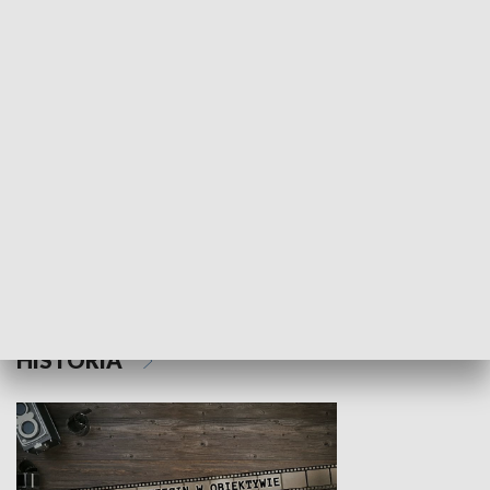
NAUKA I EDUKACJA
Z indeksem w ręku
Droga po suk
HISTORIA