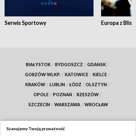
Serwis Sportowy
Europa z Blisk
BIAŁYSTOK
/
BYDGOSZCZ
/
GDAŃSK
/
GORZÓW WLKP.
/
KATOWICE
/
KIELCE
/
KRAKÓW
/
LUBLIN
/
ŁÓDŹ
/
OLSZTYN
/
OPOLE
/
POZNAŃ
/
RZESZÓW
/
SZCZECIN
/
WARSZAWA
/
WROCŁAW
Szanujemy Twoją prywatność
Dołącz do nas: