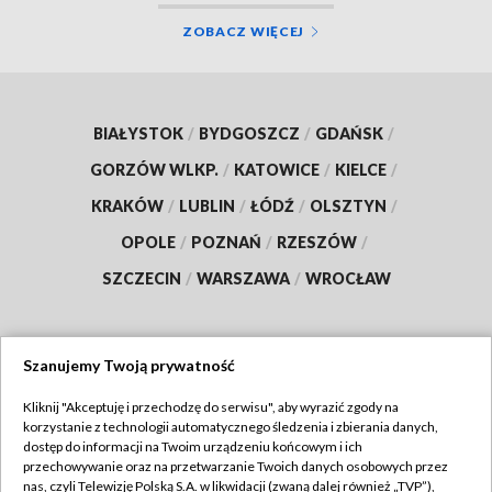
ZOBACZ WIĘCEJ
BIAŁYSTOK
/
BYDGOSZCZ
/
GDAŃSK
/
GORZÓW WLKP.
/
KATOWICE
/
KIELCE
/
KRAKÓW
/
LUBLIN
/
ŁÓDŹ
/
OLSZTYN
/
OPOLE
/
POZNAŃ
/
RZESZÓW
/
SZCZECIN
/
WARSZAWA
/
WROCŁAW
Szanujemy Twoją prywatność
Dołącz do nas:
Kliknij "Akceptuję i przechodzę do serwisu", aby wyrazić zgody na
korzystanie z technologii automatycznego śledzenia i zbierania danych,
TVP
dostęp do informacji na Twoim urządzeniu końcowym i ich
Abonament TVP
przechowywanie oraz na przetwarzanie Twoich danych osobowych przez
Regulamin TVP
nas, czyli Telewizję Polską S.A. w likwidacji (zwaną dalej również „TVP”),