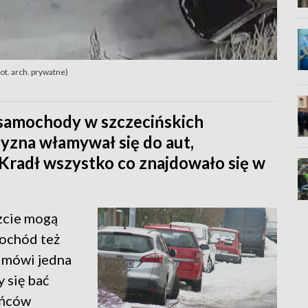
ot. arch. prywatne)
ł samochody w szczecińskich
yzna włamywał się do aut,
radł wszystko co znajdowało się w
szcie mogą
mochód też
 mówi jedna
 się bać
ańców