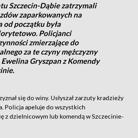
atu Szczecin-Dąbie zatrzymali
azdów zaparkowanych na
a od początku była
orytetowo. Policjanci
zynności zmierzające do
alnego za te czyny mężczyzny
. Ewelina Gryszpan z Komendy
inie.
yznał się do winy. Usłyszał zarzuty kradzieży
. Policja apeluje do wszystkich
ię z dzielnicowym lub komendą w Szczecinie-