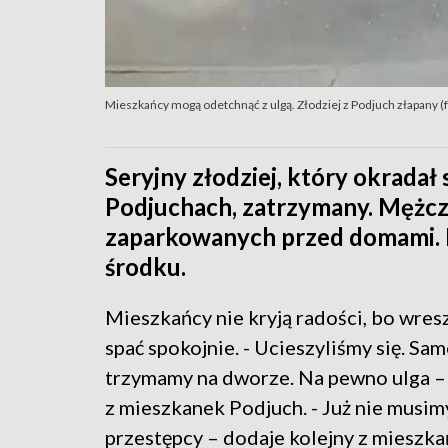
Mieszkańcy mogą odetchnąć z ulgą. Złodziej z Podjuch złapany (f
Seryjny złodziej, który okrada
Podjuchach, zatrzymany. Mężcz
zaparkowanych przed domami. K
środku.
Mieszkańcy nie kryją radości, bo wre
spać spokojnie. - Ucieszyliśmy się. Sa
trzymamy na dworze. Na pewno ulga –
z mieszkanek Podjuch. - Już nie musimy
przestępcy – dodaje kolejny z mieszk