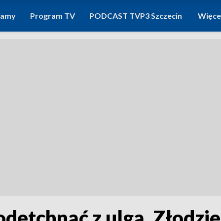
ramy
Program TV
PODCAST TVP3 Szczecin
Więce
etchnąć z ulgą. Złodzie