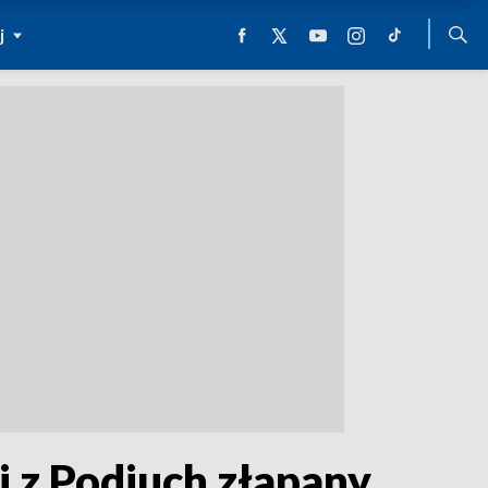
j
j z Podjuch złapany