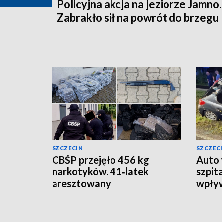
Policyjna akcja na jeziorze Jamno.
Zabrakło sił na powrót do brzegu
SZCZECIN
SZCZEC
CBŚP przejęło 456 kg
Auto 
narkotyków. 41‑latek
szpit
aresztowany
wpły