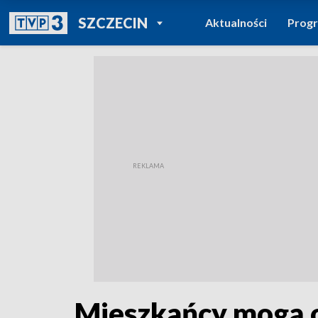
POWRÓT DO
SZCZECIN
Aktualności
Prog
TVP REGIONY
Mieszkańcy mogą od