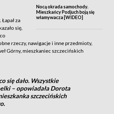
Nocą okrada samochody.
Mieszkańcy Podjuch boją się
włamywacza [WIDEO]
 Łapał za
azało się,
 co
bne rzeczy, nawigacje i inne przedmioty,
weł Górny, mieszkaniec szczecińskich
co się dało. Wszystkie
belki – opowiadała Dorota
ieszkanka szczecińskich
o.