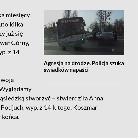
ka miesięcy.
uto kilka
zy już się
weł Górny,
p. z 14
Agresja na drodze. Policja szuka
świadków napaści
 swoje
. Wyglądamy
 sąsiedzką stworzyć – stwierdziła Anna
Podjuch, wyp. z 14 lutego. Koszmar
 końca.