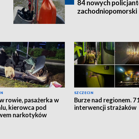
84 nowych policjant
zachodniopomorski
IN
SZCZECIN
w rowie, pasażerka w
Burze nad regionem. 7
alu, kierowca pod
interwencji strażaków
wem narkotyków