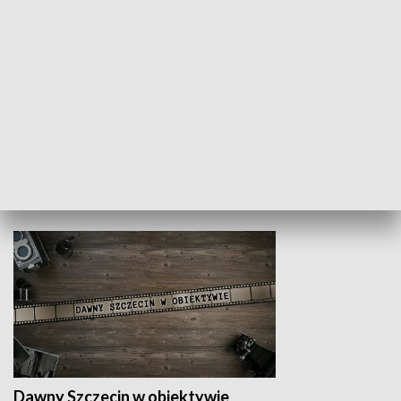
Z indeksem w ręku
Droga po suk
HISTORIA
Dawny Szczecin w obiektywie