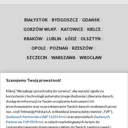
BIAŁYSTOK
/
BYDGOSZCZ
/
GDAŃSK
/
GORZÓW WLKP.
/
KATOWICE
/
KIELCE
/
KRAKÓW
/
LUBLIN
/
ŁÓDŹ
/
OLSZTYN
/
OPOLE
/
POZNAŃ
/
RZESZÓW
/
SZCZECIN
/
WARSZAWA
/
WROCŁAW
Szanujemy Twoją prywatność
Dołącz do nas:
Kliknij "Akceptuję i przechodzę do serwisu", aby wyrazić zgody na
korzystanie z technologii automatycznego śledzenia i zbierania danych,
TVP
dostęp do informacji na Twoim urządzeniu końcowym i ich
Abonament TVP
przechowywanie oraz na przetwarzanie Twoich danych osobowych przez
Regulamin TVP
nas, czyli Telewizję Polską S.A. w likwidacji (zwaną dalej również „TVP”),
Emisja w TVP
Polityka prywatności
Zaufanych Partnerów z IAB* (1201 firm)
oraz pozostałych
Zaufanych
Partnerów TVP (93 firm)
, w celach marketingowych (w tym do
Centrum informacji TVP
Moje zgody
zautomatyzowanego dopasowania reklam do Twoich zainteresowań i