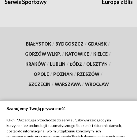
Serwis Sportowy
Europa z Blisk
BIAŁYSTOK
/
BYDGOSZCZ
/
GDAŃSK
/
GORZÓW WLKP.
/
KATOWICE
/
KIELCE
/
KRAKÓW
/
LUBLIN
/
ŁÓDŹ
/
OLSZTYN
/
OPOLE
/
POZNAŃ
/
RZESZÓW
/
SZCZECIN
/
WARSZAWA
/
WROCŁAW
Szanujemy Twoją prywatność
Dołącz do nas:
Kliknij "Akceptuję i przechodzę do serwisu", aby wyrazić zgody na
korzystanie z technologii automatycznego śledzenia i zbierania danych,
TVP
dostęp do informacji na Twoim urządzeniu końcowym i ich
Abonament TVP
przechowywanie oraz na przetwarzanie Twoich danych osobowych przez