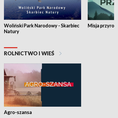
Woliński Park Narodowy - Skarbiec
Misja przyrod
Natury
ROLNICTWO I WIEŚ
Agro-szansa