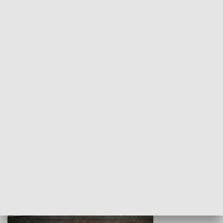
Z indeksem w ręku
Droga po suk
HISTORIA