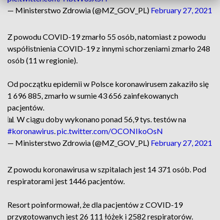
— Ministerstwo Zdrowia (@MZ_GOV_PL)
February 27, 2021
Z powodu COVID-19 zmarło 55 osób, natomiast z powodu
współistnienia COVID-19 z innymi schorzeniami zmarło 248
osób (11 w regionie).
Od początku epidemii w Polsce koronawirusem zakaziło się
1 696 885, zmarło w sumie 43 656 zainfekowanych
pacjentów.
📊 W ciągu doby wykonano ponad 56,9 tys. testów na
#koronawirus
.
pic.twitter.com/OCONIkoOsN
— Ministerstwo Zdrowia (@MZ_GOV_PL)
February 27, 2021
Z powodu koronawirusa w szpitalach jest 14 371 osób. Pod
respiratorami jest 1446 pacjentów.
Resort poinformował, że dla pacjentów z COVID-19
przygotowanych jest 26 111 łóżek i 2582 respiratorów.