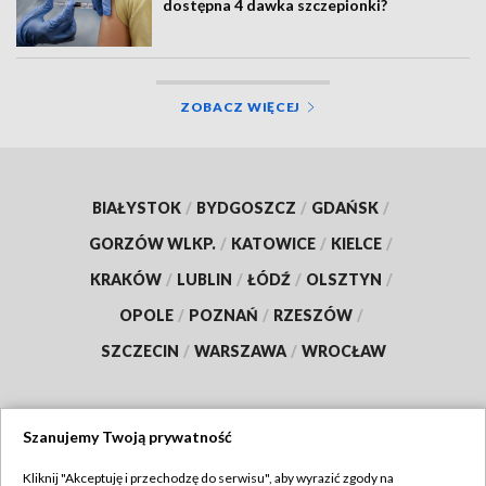
dostępna 4 dawka szczepionki?
ZOBACZ WIĘCEJ
BIAŁYSTOK
/
BYDGOSZCZ
/
GDAŃSK
/
GORZÓW WLKP.
/
KATOWICE
/
KIELCE
/
KRAKÓW
/
LUBLIN
/
ŁÓDŹ
/
OLSZTYN
/
OPOLE
/
POZNAŃ
/
RZESZÓW
/
SZCZECIN
/
WARSZAWA
/
WROCŁAW
Szanujemy Twoją prywatność
Dołącz do nas:
Kliknij "Akceptuję i przechodzę do serwisu", aby wyrazić zgody na