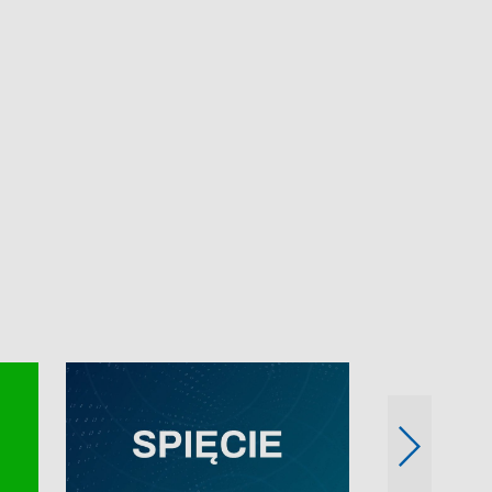
e-mail: kronika@tvp.pl.
e-mail: kronika@t