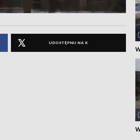
UDOSTĘPNIJ NA X
W
W