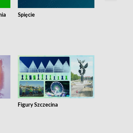
nia
Spięcie
Niedziałkow
Figury Szczecina