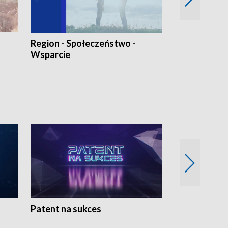
Region - Społeczeństwo -
Bez Barier
Wsparcie
Patent na sukces
Rolnictwo w 