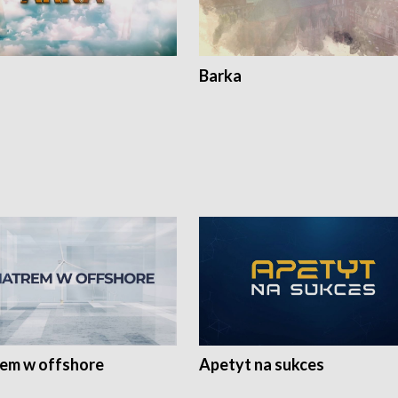
Barka
rem w offshore
Apetyt na sukces