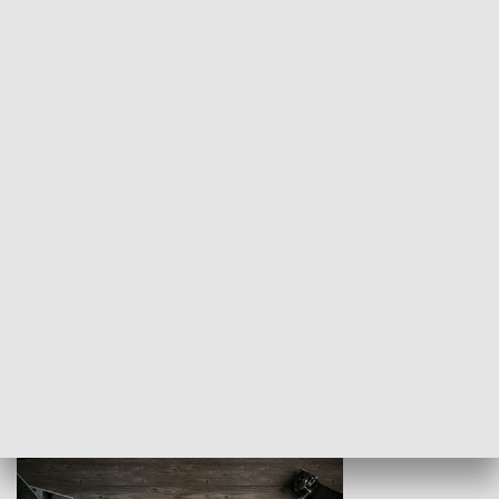
Z indeksem w ręku
Droga po suk
HISTORIA