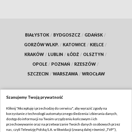
BIAŁYSTOK
/
BYDGOSZCZ
/
GDAŃSK
/
GORZÓW WLKP.
/
KATOWICE
/
KIELCE
/
KRAKÓW
/
LUBLIN
/
ŁÓDŹ
/
OLSZTYN
/
OPOLE
/
POZNAŃ
/
RZESZÓW
/
SZCZECIN
/
WARSZAWA
/
WROCŁAW
Szanujemy Twoją prywatność
Dołącz do nas:
Kliknij "Akceptuję i przechodzę do serwisu", aby wyrazić zgody na
korzystanie z technologii automatycznego śledzenia i zbierania danych,
TVP
dostęp do informacji na Twoim urządzeniu końcowym i ich
Abonament TVP
przechowywanie oraz na przetwarzanie Twoich danych osobowych przez
Regulamin TVP
nas, czyli Telewizję Polską S.A. w likwidacji (zwaną dalej również „TVP”),