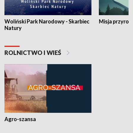
Woliński Park Narodowy - Skarbiec
Misja przyrod
Natury
ROLNICTWO I WIEŚ
Agro-szansa