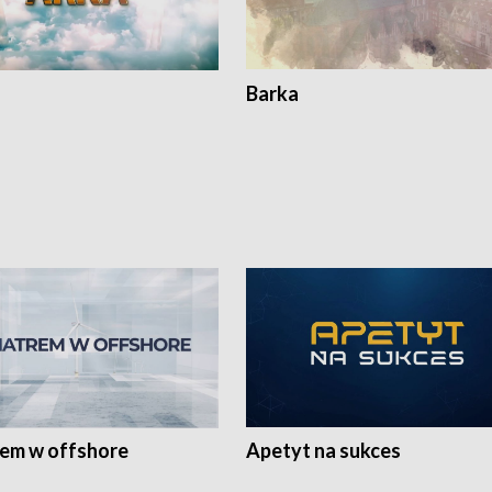
Barka
rem w offshore
Apetyt na sukces