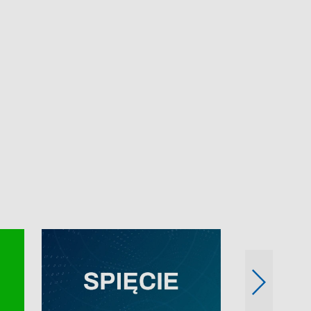
e-mail: kronika@tvp.pl.
e-mail: kronika@t