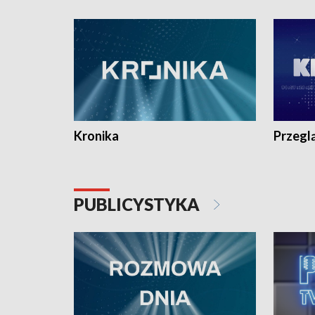
e-mail: kronika@tvp.pl.
e-mail: k
Kronika
Przegl
PUBLICYSTYKA