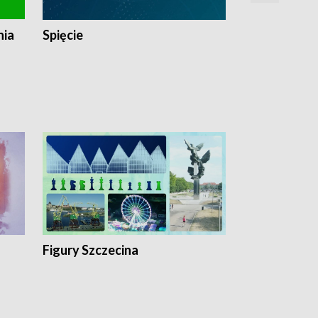
nia
Spięcie
Niedziałkow
Figury Szczecina