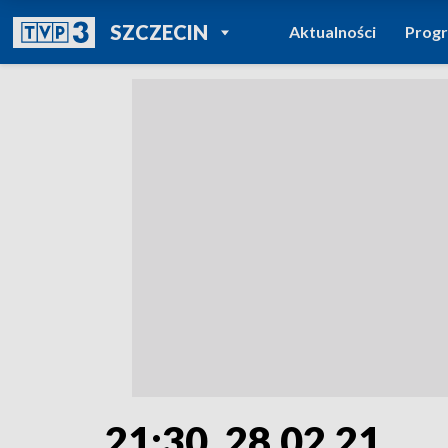
POWRÓT DO
SZCZECIN
Aktualności
Prog
TVP REGIONY
21:30, 28.02.21