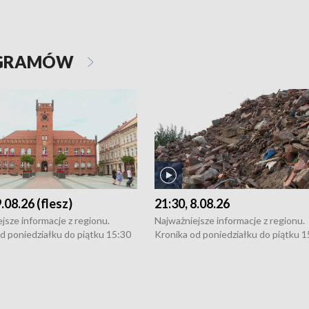
OGRAMÓW
9.08.26 (flesz)
21:30, 8.08.26
jsze informacje z regionu.
Najważniejsze informacje z regionu.
d poniedziałku do piątku 15:30
Kronika od poniedziałku do piątku 1
16:30 (+ rozmowa), 18:30, 21:30.
(flesz), 16:30 (+ rozmowa), 18:30, 21
y i święta 15:30 i 16:30
W weekendy i święta 15:30 i 16:30
8:30 i 21:30. Dziennikarze czekają
(flesz), 18:30 i 21:30. Dziennikarze c
a zgłoszenia: Szczecin - tel. 91-
na Państwa zgłoszenia: Szczecin - te
0, Koszalin - tel. 94-34-50-054,
4 8-10-400, Koszalin - tel. 94-34-50