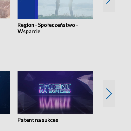
Region - Społeczeństwo -
Bez Barier
Wsparcie
Patent na sukces
Rolnictwo w 