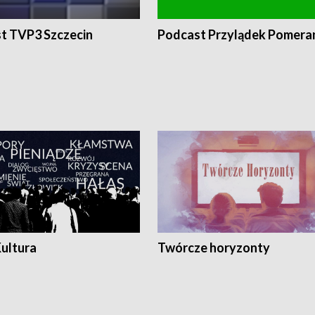
t TVP3 Szczecin
Podcast Przylądek Pomera
Kultura
Twórcze horyzonty