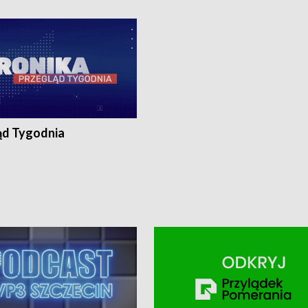
ronika@tvp.pl.
e-mail: kronika@tvp.pl.
ąd Tygodnia