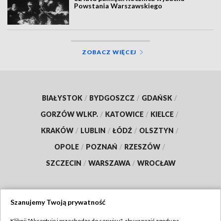
Powstania Warszawskiego
ZOBACZ WIĘCEJ
BIAŁYSTOK
/
BYDGOSZCZ
/
GDAŃSK
/
GORZÓW WLKP.
/
KATOWICE
/
KIELCE
/
KRAKÓW
/
LUBLIN
/
ŁÓDŹ
/
OLSZTYN
/
OPOLE
/
POZNAŃ
/
RZESZÓW
/
SZCZECIN
/
WARSZAWA
/
WROCŁAW
Szanujemy Twoją prywatność
Dołącz do nas:
Kliknij "Akceptuję i przechodzę do serwisu", aby wyrazić zgody na