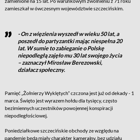
zamienione na 15 lat. Po warunkowym zwolnieniu z 71 roku
zamieszkał w ówczesnym województwie szczecińskim.
- On z więzienia wyszedł w wieku 50 lat, a
poszedł do partyzantki mając niespełna 20
lat. W sumie to zabieganie o Polskę
niepodległą zajęło mu 30 lat swojego życia
– zaznaczył Mirosław Berezowski,
działacz społeczny.
Pamięć „Żołnierzy Wyklętych” czczona jest już od dekady - 1
marca. Święto jest wyrazem hołdu dla tysięcy, często
bezimiennych uczestników powojennej konspiracji
niepodległościowej.
Poniedziałkowe szczecińskie obchody ze względu na
pandemię będą miały charakter kameralny, bez udziału