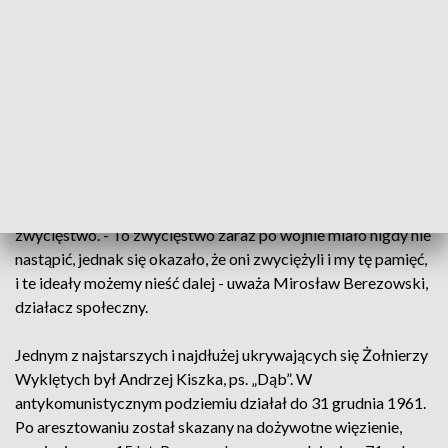
(6)
Zobacz zdjęcia
"Niezłomnych" uczczono też w Nowogardzie. Obchody
poprzedziła msza święta. Po niej mieszkańcy na placu
Wolności ustawili znicze w kształt litery „V”, symbolizującej
zwycięstwo. - To zwycięstwo zaraz po wojnie miało nigdy nie
nastąpić, jednak się okazało, że oni zwyciężyli i my tę pamięć,
i te ideały możemy nieść dalej - uważa Mirosław Berezowski,
działacz społeczny.
Jednym z najstarszych i najdłużej ukrywających się Żołnierzy
Wyklętych był Andrzej Kiszka, ps. „Dąb”. W
antykomunistycznym podziemiu działał do 31 grudnia 1961.
Po aresztowaniu został skazany na dożywotne więzienie,