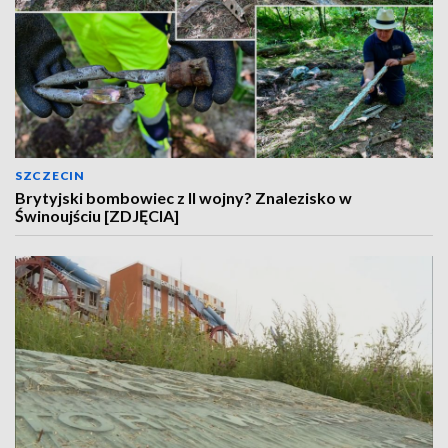
SZCZECIN
Brytyjski bombowiec z II wojny? Znalezisko w
Świnoujściu [ZDJĘCIA]