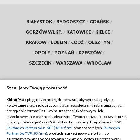
BIAŁYSTOK
/
BYDGOSZCZ
/
GDAŃSK
/
GORZÓW WLKP.
/
KATOWICE
/
KIELCE
/
KRAKÓW
/
LUBLIN
/
ŁÓDŹ
/
OLSZTYN
/
OPOLE
/
POZNAŃ
/
RZESZÓW
/
SZCZECIN
/
WARSZAWA
/
WROCŁAW
Szanujemy Twoją prywatność
Dołącz do nas:
Kliknij "Akceptuję i przechodzę do serwisu", aby wyrazić zgody na
korzystanie z technologii automatycznego śledzenia i zbierania danych,
TVP
dostęp do informacji na Twoim urządzeniu końcowym i ich
Abonament TVP
przechowywanie oraz na przetwarzanie Twoich danych osobowych przez
Regulamin TVP
nas, czyli Telewizję Polską S.A. w likwidacji (zwaną dalej również „TVP”),
Emisja w TVP
Polityka prywatności
Zaufanych Partnerów z IAB* (1201 firm)
oraz pozostałych
Zaufanych
Partnerów TVP (93 firm)
, w celach marketingowych (w tym do
Centrum informacji TVP
Moje zgody
zautomatyzowanego dopasowania reklam do Twoich zainteresowań i