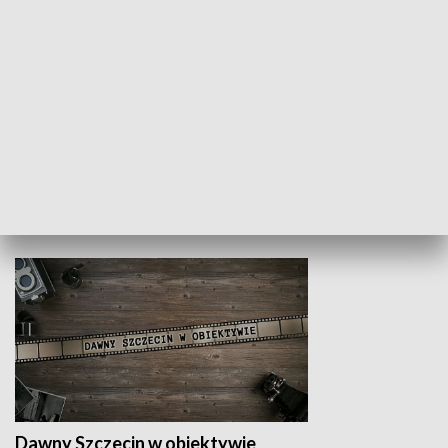
Z indeksem w ręku
Droga po suk
HISTORIA
Dawny Szczecin w obiektywie