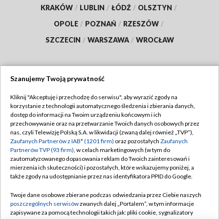
KRAKÓW
/
LUBLIN
/
ŁÓDŹ
/
OLSZTYN
/
OPOLE
/
POZNAŃ
/
RZESZÓW
/
SZCZECIN
/
WARSZAWA
/
WROCŁAW
Szanujemy Twoją prywatność
Dołącz do nas:
Kliknij "Akceptuję i przechodzę do serwisu", aby wyrazić zgody na
korzystanie z technologii automatycznego śledzenia i zbierania danych,
TVP
dostęp do informacji na Twoim urządzeniu końcowym i ich
Abonament TVP
przechowywanie oraz na przetwarzanie Twoich danych osobowych przez
Regulamin TVP
nas, czyli Telewizję Polską S.A. w likwidacji (zwaną dalej również „TVP”),
Emisja w TVP
Polityka prywatności
Zaufanych Partnerów z IAB* (1201 firm)
oraz pozostałych
Zaufanych
Partnerów TVP (93 firm)
, w celach marketingowych (w tym do
Centrum informacji TVP
Moje zgody
zautomatyzowanego dopasowania reklam do Twoich zainteresowań i
mierzenia ich skuteczności) i pozostałych, które wskazujemy poniżej, a
Naziemna Telewizja Cyfrowa
Pomoc
także zgody na udostępnianie przez nas identyfikatora PPID do Google.
Sklep TVP
Biuro reklamy
Twoje dane osobowe zbierane podczas odwiedzania przez Ciebie naszych
Rada Programowa
Kontakt
poszczególnych serwisów
zwanych dalej „Portalem”, w tym informacje
zapisywane za pomocą technologii takich jak: pliki cookie, sygnalizatory
System NOS