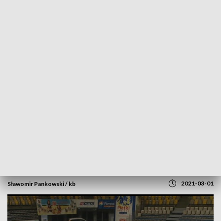
POWRÓT DO
SZCZECIN
TVP REGIONY
Po trzech porażkach z rzędu nareszcie
przełamanie [WIDEO]
2021-03-01
Sławomir Pankowski / kb