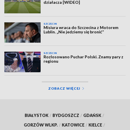
działacza [WIDEO]
SZCZECIN
Misiura wraca do Szczecina z Motorem
Lublin. „Nie jedziemy się bronić”
SZCZECIN
Rozlosowano Puchar Polski. Znamy pary z
regionu
ZOBACZ WIĘCEJ
BIAŁYSTOK
/
BYDGOSZCZ
/
GDAŃSK
/
GORZÓW WLKP.
/
KATOWICE
/
KIELCE
/