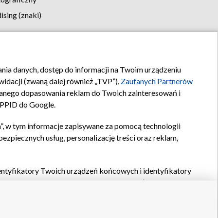
sing (znaki)
klamy
Kontakt
rania danych, dostęp do informacji na Twoim urządzeniu
idacji (zwaną dalej również „TVP”),
Zaufanych Partnerów
anego dopasowania reklam do Twoich zainteresowań i
a PPID do Google.
”, w tym informacje zapisywane za pomocą technologii
zpiecznych usług, personalizację treści oraz reklam,
identyfikatory Twoich urządzeń końcowych i identyfikatory
P,
Zaufanych Partnerów z IAB
oraz pozostałych
Zaufanych
 wyboru podstawowych reklam, wyboru spersonalizowanych
ch treści, pomiaru wydajności reklam, pomiaru wydajności
nia bezpieczeństwa, zapobiegania oszustwom i usuwania