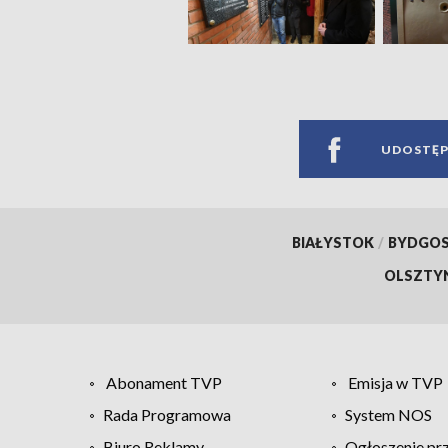
UDOSTĘP
BIAŁYSTOK
/
BYDGO
OLSZTY
Abonament TVP
Emisja w TVP
Rada Programowa
System NOS
Biuro Reklamy
Ogłoszenie pr