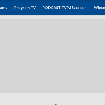
ramy
Program TV
PODCAST TVP3 Szczecin
Więce