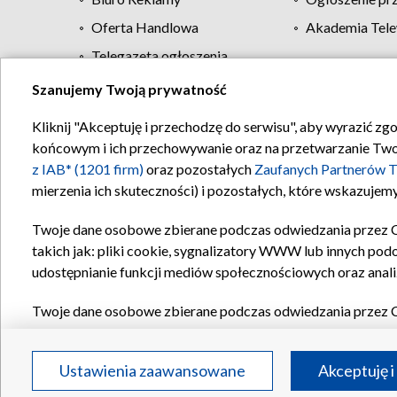
Oferta Handlowa
Akademia Tele
Telegazeta ogłoszenia
Szanujemy Twoją prywatność
Regulamin TVP
Kliknij "Akceptuję i przechodzę do serwisu", aby wyrazić zg
końcowym i ich przechowywanie oraz na przetwarzanie Twoich
z IAB* (1201 firm)
oraz pozostałych
Zaufanych Partnerów T
mierzenia ich skuteczności) i pozostałych, które wskazujemy
Twoje dane osobowe zbierane podczas odwiedzania przez 
takich jak: pliki cookie, sygnalizatory WWW lub innych pod
udostępnianie funkcji mediów społecznościowych oraz anali
Twoje dane osobowe zbierane podczas odwiedzania przez 
plików cookie, informacje o Twoich wyszukiwaniach w serwi
Partnerów TVP
dla realizacji następujących celów i funkc
Ustawienia zaawansowane
Akceptuję i
reklam, tworzenia profilu spersonalizowanych reklam, tworz
treści, stosowania badań rynkowych w celu generowania op