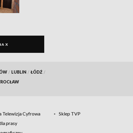
NA X
KÓW
/
LUBLIN
/
ŁÓDŹ
/
ROCŁAW
 Telewizja Cyfrowa
Sklep TVP
la prasy
tograficzny