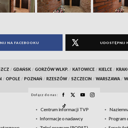
NIJ NA FACEBOOKU
UDOSTĘPNIJ 
SZCZ
/
GDAŃSK
/
GORZÓW WLKP.
/
KATOWICE
/
KIELCE
/
KRA
N
/
OPOLE
/
POZNAŃ
/
RZESZÓW
/
SZCZECIN
/
WARSZAWA
/
W
Dołącz do nas:
Centrum informacji TVP
Naziemna
Informacje o nadawcy
Program d
zetargowe
Zgłoś program (ROPAT)
Serwis fo