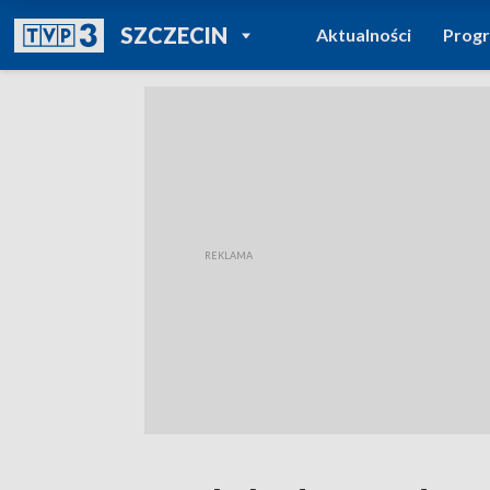
POWRÓT DO
SZCZECIN
Aktualności
Prog
TVP REGIONY