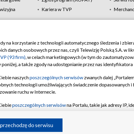
wizyjna
Kariera w TVP
Merchandi
Polityka prywatności
Moje zgody
Pomoc
Biuro re
ody na korzystanie z technologii automatycznego śledzenia i zbie
 danych osobowych przez nas, czyli Telewizję Polską S.A. w likw
VP (93 firm)
, w celach marketingowych (w tym do zautomatyzow
 poniżej, a także zgody na udostępnianie przez nas identyfikator
Ciebie naszych
poszczególnych serwisów
zwanych dalej „Portalem
obnych technologii umożliwiających świadczenie dopasowanych i be
zowanie ruchu w Internecie.
Ciebie
poszczególnych serwisów
na Portalu, takie jak adresy IP, 
sach Portalu czy historia odwiedzin będą przetwarzane przez TV
ji: przechowywania informacji na urządzeniu lub dostęp do nich,
©2026 Telewizja Polska S.A. w likwidacji
 przechodzę do serwisu
enia profilu spersonalizowanych treści, wyboru spersonalizowany
inii odbiorców, opracowywania i ulepszania produktów, zapewnie