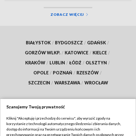
ZOBACZ WIĘCEJ
BIAŁYSTOK
/
BYDGOSZCZ
/
GDAŃSK
/
GORZÓW WLKP.
/
KATOWICE
/
KIELCE
/
KRAKÓW
/
LUBLIN
/
ŁÓDŹ
/
OLSZTYN
/
OPOLE
/
POZNAŃ
/
RZESZÓW
/
SZCZECIN
/
WARSZAWA
/
WROCŁAW
Szanujemy Twoją prywatność
Dołącz do nas:
Kliknij "Akceptuję i przechodzę do serwisu", aby wyrazić zgody na
korzystanie z technologii automatycznego śledzenia i zbierania danych,
TVP
dostęp do informacji na Twoim urządzeniu końcowym i ich
Abonament TVP
przechowywanie oraz na przetwarzanie Twoich danych osobowych przez