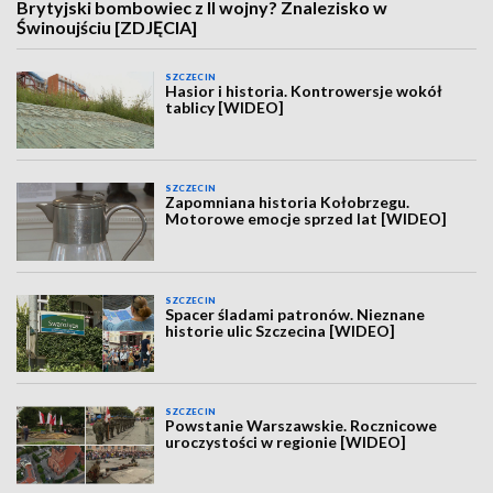
Brytyjski bombowiec z II wojny? Znalezisko w
Świnoujściu [ZDJĘCIA]
SZCZECIN
Hasior i historia. Kontrowersje wokół
tablicy [WIDEO]
SZCZECIN
Zapomniana historia Kołobrzegu.
Motorowe emocje sprzed lat [WIDEO]
SZCZECIN
Spacer śladami patronów. Nieznane
historie ulic Szczecina [WIDEO]
SZCZECIN
Powstanie Warszawskie. Rocznicowe
uroczystości w regionie [WIDEO]