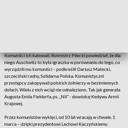
mieli zostać na zawsze „wyklęci” -
tłumaczy dr hab. Sebastian Ligarski z
Instytutu Pamięci Narodowej w
Szczecinie.
W PRL-u nazywano ich „zaplutymi karłami reakcji”, a całe
niepodległościowe podziemie „faszystowskimi bandami”.-
Komuniści ich katowali. Rotmistrz Pilecki powiedział, że dla
niego Auschwitz to była igraszka w porównaniu do tego, co
wyrządzili mu komuniści – podkreślił Dariusz Matecki,
szczeciński radny, Solidarna Polska. Komunistyczni
przestępcy zakopywali polskich żołnierzy w bezimiennych
dołach. Wielu z nich wciąż nie odnaleziono. Tak jak generała
Augusta Emila Fieldorfa, ps. „Nil” - dowódcę Kedywu Armii
Krajowej.
Przez komunistów wyklęci, od 10 lat wracają w chwale. 1
marca – dzięki prezydentowi Lechowi Kaczyńskiemu