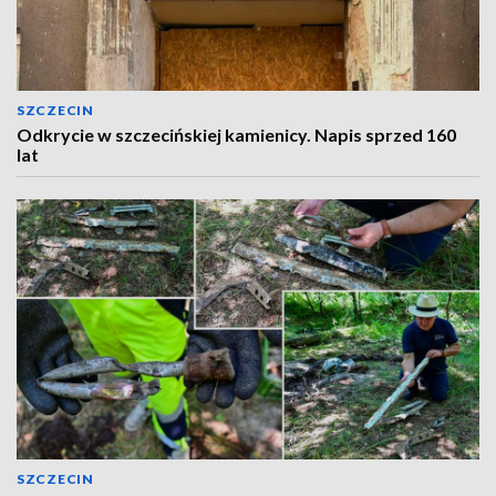
SZCZECIN
Odkrycie w szczecińskiej kamienicy. Napis sprzed 160
lat
SZCZECIN