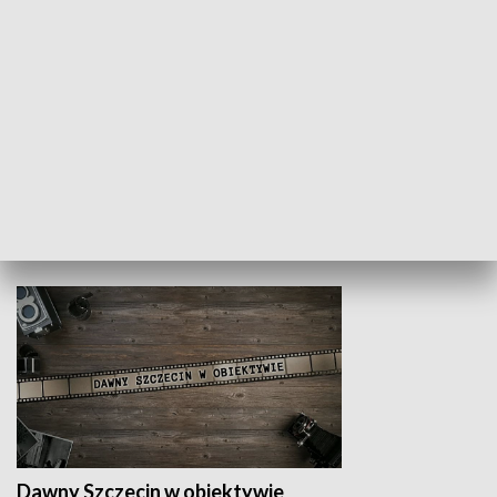
Z indeksem w ręku
Droga po suk
HISTORIA
Dawny Szczecin w obiektywie