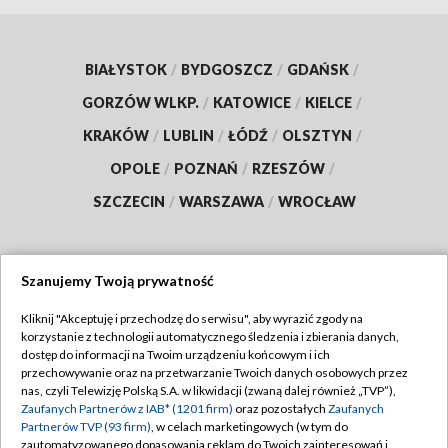
BIAŁYSTOK
/
BYDGOSZCZ
/
GDAŃSK
/
GORZÓW WLKP.
/
KATOWICE
/
KIELCE
/
KRAKÓW
/
LUBLIN
/
ŁÓDŹ
/
OLSZTYN
/
OPOLE
/
POZNAŃ
/
RZESZÓW
/
SZCZECIN
/
WARSZAWA
/
WROCŁAW
Szanujemy Twoją prywatność
Dołącz do nas:
Kliknij "Akceptuję i przechodzę do serwisu", aby wyrazić zgody na
korzystanie z technologii automatycznego śledzenia i zbierania danych,
TVP
dostęp do informacji na Twoim urządzeniu końcowym i ich
Abonament TVP
przechowywanie oraz na przetwarzanie Twoich danych osobowych przez
Regulamin TVP
nas, czyli Telewizję Polską S.A. w likwidacji (zwaną dalej również „TVP”),
Emisja w TVP
Polityka prywatności
Zaufanych Partnerów z IAB* (1201 firm)
oraz pozostałych
Zaufanych
Partnerów TVP (93 firm)
, w celach marketingowych (w tym do
Centrum informacji TVP
Moje zgody
zautomatyzowanego dopasowania reklam do Twoich zainteresowań i