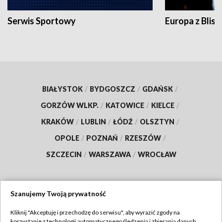
Serwis Sportowy
Europa z Blisk
BIAŁYSTOK
/
BYDGOSZCZ
/
GDAŃSK
/
GORZÓW WLKP.
/
KATOWICE
/
KIELCE
/
KRAKÓW
/
LUBLIN
/
ŁÓDŹ
/
OLSZTYN
/
OPOLE
/
POZNAŃ
/
RZESZÓW
/
SZCZECIN
/
WARSZAWA
/
WROCŁAW
Szanujemy Twoją prywatność
Dołącz do nas:
Kliknij "Akceptuję i przechodzę do serwisu", aby wyrazić zgody na
korzystanie z technologii automatycznego śledzenia i zbierania danych,