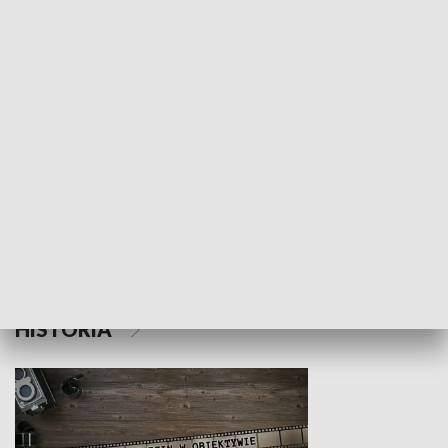
NAUKA I EDUKACJA
Z indeksem w ręku
Droga po suk
HISTORIA