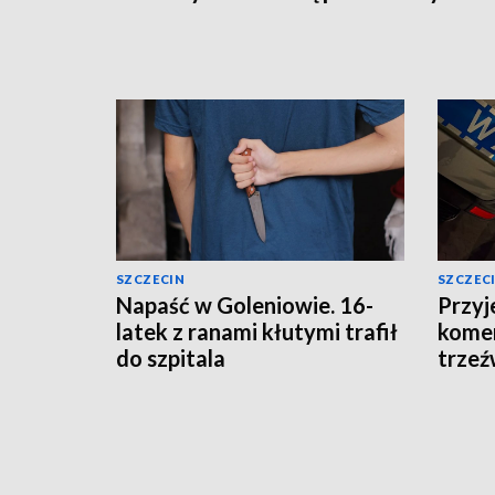
SZCZECIN
SZCZEC
Napaść w Goleniowie. 16-
Przyj
latek z ranami kłutymi trafił
komen
do szpitala
trzeź
[AKTUALIZACJA]