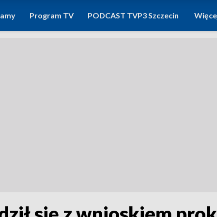
ramy
Program TV
PODCAST TVP3 Szczecin
Więce
ził się z wnioskiem prok