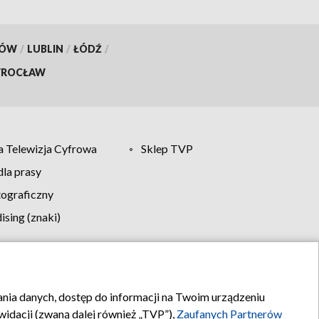
KÓW
/
LUBLIN
/
ŁÓDŹ
/
ROCŁAW
 Telewizja Cyfrowa
Sklep TVP
la prasy
tograficzny
sing (znaki)
klamy
Kontakt
rania danych, dostęp do informacji na Twoim urządzeniu
idacji (zwaną dalej również „TVP”),
Zaufanych Partnerów