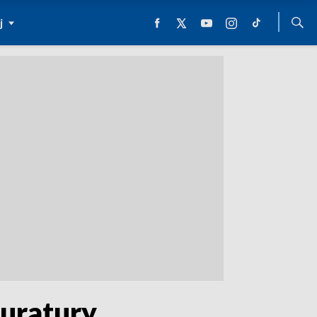
j
uratury.