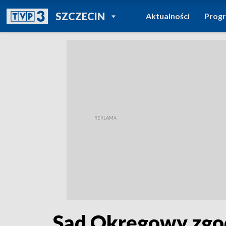
POWRÓT DO
SZCZECIN
Aktualności
Prog
TVP REGIONY
Sąd Okręgowy zgod