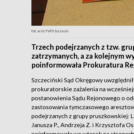
fot. arch.TVP3 Szczecin
Trzech podejrzanych z tzw. gru
zatrzymanych, a za kolejnym wy
poinformowała Prokuratura Reg
Szczeciński Sąd Okręgowy uwzględnił
prokuratorskie zażalenia na wcześniej
postanowienia Sądu Rejonowego o o
zastosowania tymczasowego areszto
podejrzanych z grupy pruszkowskiej: L
Janusza P., Andrzeja Z. i Krzysztofa Os
poinformowała we wtorek na stronac