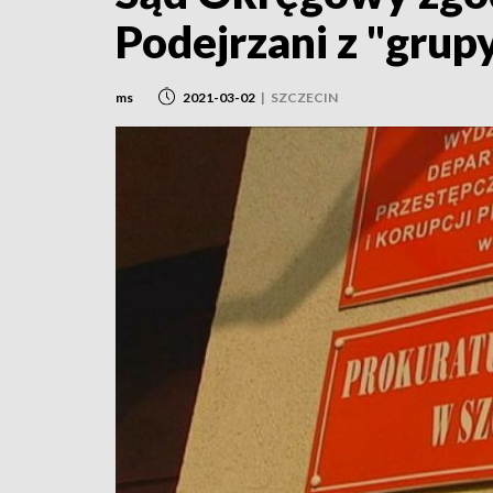
Podejrzani z "grup
ms
2021-03-02
|
SZCZECIN