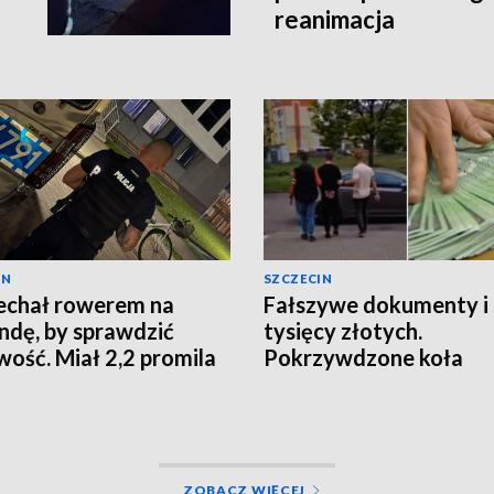
reanimacja
IN
SZCZECIN
echał rowerem na
Fałszywe dokumenty i 
dę, by sprawdzić
tysięcy złotych.
wość. Miał 2,2 promila
Pokrzywdzone koła
łowieckie
ZOBACZ WIĘCEJ