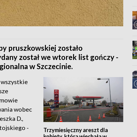
py pruszkowskiej zostało
dany został we wtorek list gończy -
ionalna w Szczecinie.
 wszystkie
sze
dmowie
wania wobec
eszka D.,
tojskiego -
Trzymiesięczny areszt dla
kobiety, która wjechała w
h