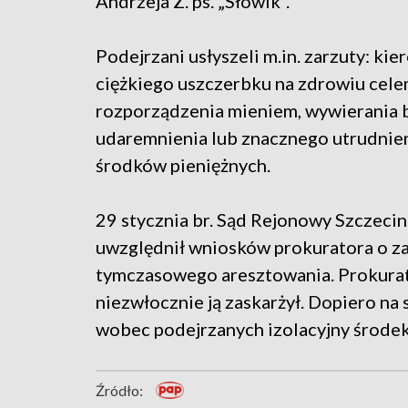
Andrzeja Z. ps. „Słowik”.
Podejrzani usłyszeli m.in. zarzuty: ki
ciężkiego uszczerbku na zdrowiu cel
rozporządzenia mieniem, wywierania 
udaremnienia lub znacznego utrudnie
środków pieniężnych.
29 stycznia br. Sąd Rejonowy Szczecin
uwzględnił wniosków prokuratora o z
tymczasowego aresztowania. Prokurator
niezwłocznie ją zaskarżył. Dopiero na
wobec podejrzanych izolacyjny środe
Źródło: