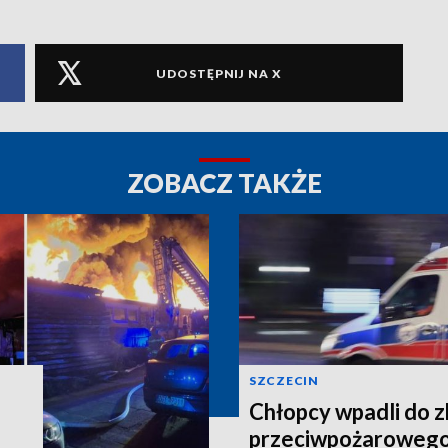
UDOSTĘPNIJ NA X
ZOBACZ TAKŻE
SZCZECIN
Chłopcy wpadli do z
przeciwpożarowego.