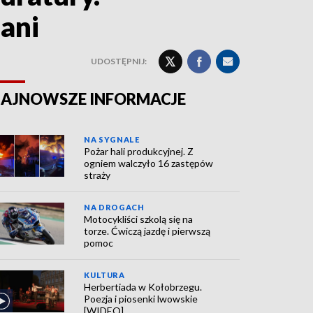
ani
UDOSTĘPNIJ:
AJNOWSZE INFORMACJE
NA SYGNALE
Pożar hali produkcyjnej. Z
ogniem walczyło 16 zastępów
straży
NA DROGACH
Motocykliści szkolą się na
torze. Ćwiczą jazdę i pierwszą
pomoc
KULTURA
Herbertiada w Kołobrzegu.
Poezja i piosenki lwowskie
[WIDEO]