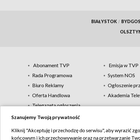
BIAŁYSTOK
/
BYDGO
OLSZTY
Abonament TVP
Emisja w TVP
Rada Programowa
System NOS
Biuro Reklamy
Ogłoszenie pr
Oferta Handlowa
Akademia Tele
Telegazeta ogłoszenia
Szanujemy Twoją prywatność
Regulamin TVP
Kliknij "Akceptuję i przechodzę do serwisu", aby wyrazić zg
końcowym i ich przechowywanie oraz na przetwarzanie Twoich