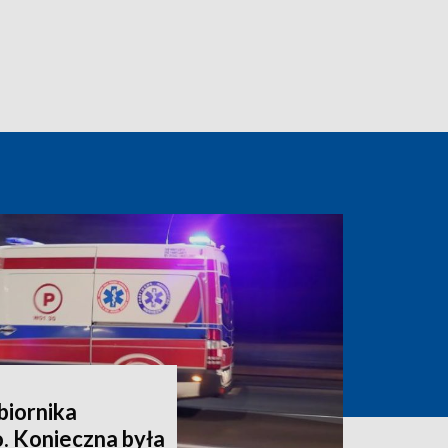
biornika
 Konieczna była