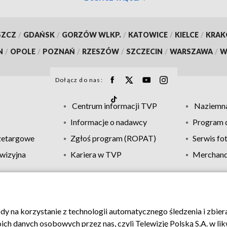
SZCZ
/
GDAŃSK
/
GORZÓW WLKP.
/
KATOWICE
/
KIELCE
/
KRA
N
/
OPOLE
/
POZNAŃ
/
RZESZÓW
/
SZCZECIN
/
WARSZAWA
/
W
Dołącz do nas:
Centrum informacji TVP
Naziemna
Informacje o nadawcy
Program d
zetargowe
Zgłoś program (ROPAT)
Serwis fo
wizyjna
Kariera w TVP
Merchandi
Polityka prywatności
Moje zgody
Pomoc
Biuro re
ody na korzystanie z technologii automatycznego śledzenia i zbie
 danych osobowych przez nas, czyli Telewizję Polską S.A. w likw