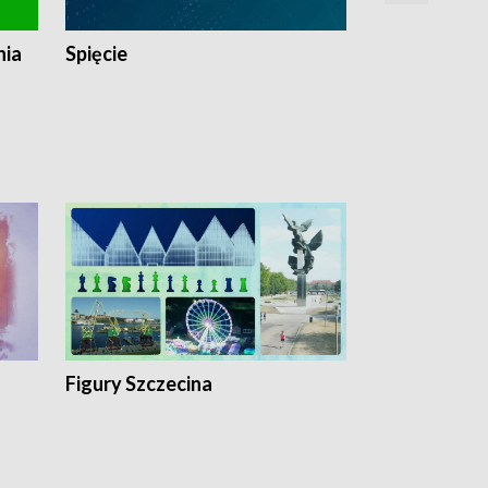
nia
Spięcie
Niedziałkow
Figury Szczecina