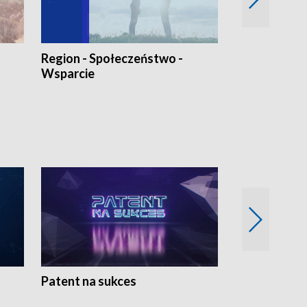
Region - Społeczeństwo -
Bez Barier
Wsparcie
Patent na sukces
Rolnictwo w 