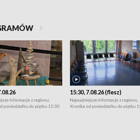
OGRAMÓW
7.08.26
15:30, 7.08.26 (flesz)
jsze informacje z regionu.
Najważniejsze informacje z regionu.
d poniedziałku do piątku 15:30
Kronika od poniedziałku do piątku 1
16:30 (+ rozmowa), 18:30, 21:30.
(flesz), 16:30 (+ rozmowa), 18:30, 21
y i święta 15:30 i 16:30
W weekendy i święta 15:30 i 16:30
8:30 i 21:30. Dziennikarze czekają
(flesz), 18:30 i 21:30. Dziennikarze c
a zgłoszenia: Szczecin - tel. 91-
na Państwa zgłoszenia: Szczecin - te
0, Koszalin - tel. 94-34-50-054,
4 8-10-400, Koszalin - tel. 94-34-50