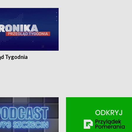
ronika@tvp.pl.
e-mail: kronika@tvp.pl.
ąd Tygodnia