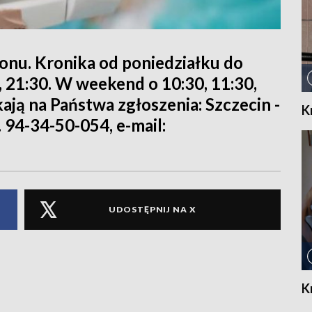
ionu. Kronika od poniedziałku do
0, 21:30. W weekend o 10:30, 11:30,
kają na Państwa zgłoszenia: Szczecin -
K
. 94-34-50-054, e-mail:
UDOSTĘPNIJ NA X
K