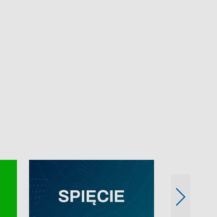
e-mail: kronika@tvp.pl.
e-mail: kronika@t