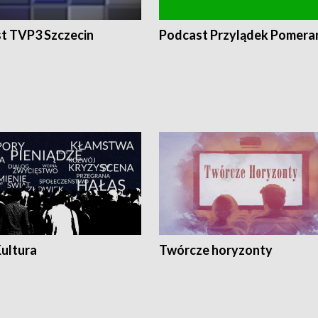
t TVP3 Szczecin
Podcast Przylądek Pomera
Kultura
Twórcze horyzonty