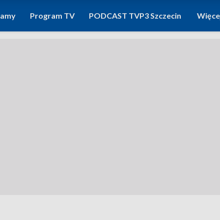
ramy
Program TV
PODCAST TVP3 Szczecin
Więce