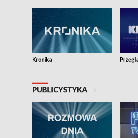
e-mail: kronika@tvp.pl.
e-mail: k
Kronika
Przegl
PUBLICYSTYKA