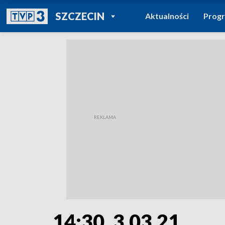
POWRÓT DO
SZCZECIN
Aktualności
Prog
TVP REGIONY
14:30, 3.03.21