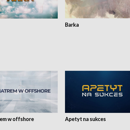
Barka
rem w offshore
Apetyt na sukces