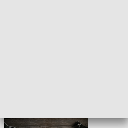
Z indeksem w ręku
Droga po suk
HISTORIA