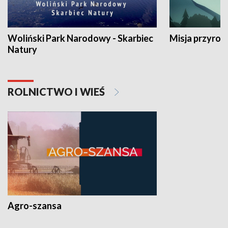
Woliński Park Narodowy - Skarbiec
Misja przyrod
Natury
ROLNICTWO I WIEŚ
Agro-szansa