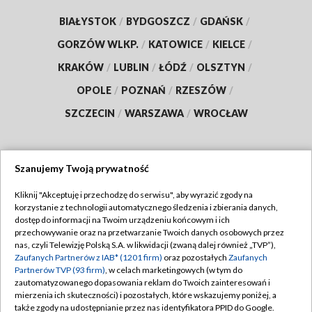
BIAŁYSTOK
/
BYDGOSZCZ
/
GDAŃSK
/
GORZÓW WLKP.
/
KATOWICE
/
KIELCE
/
KRAKÓW
/
LUBLIN
/
ŁÓDŹ
/
OLSZTYN
/
OPOLE
/
POZNAŃ
/
RZESZÓW
/
SZCZECIN
/
WARSZAWA
/
WROCŁAW
Szanujemy Twoją prywatność
Dołącz do nas:
Kliknij "Akceptuję i przechodzę do serwisu", aby wyrazić zgody na
korzystanie z technologii automatycznego śledzenia i zbierania danych,
TVP
dostęp do informacji na Twoim urządzeniu końcowym i ich
Abonament TVP
przechowywanie oraz na przetwarzanie Twoich danych osobowych przez
Regulamin TVP
nas, czyli Telewizję Polską S.A. w likwidacji (zwaną dalej również „TVP”),
Emisja w TVP
Polityka prywatności
Zaufanych Partnerów z IAB* (1201 firm)
oraz pozostałych
Zaufanych
Partnerów TVP (93 firm)
, w celach marketingowych (w tym do
Centrum informacji TVP
Moje zgody
zautomatyzowanego dopasowania reklam do Twoich zainteresowań i
mierzenia ich skuteczności) i pozostałych, które wskazujemy poniżej, a
Naziemna Telewizja Cyfrowa
Pomoc
także zgody na udostępnianie przez nas identyfikatora PPID do Google.