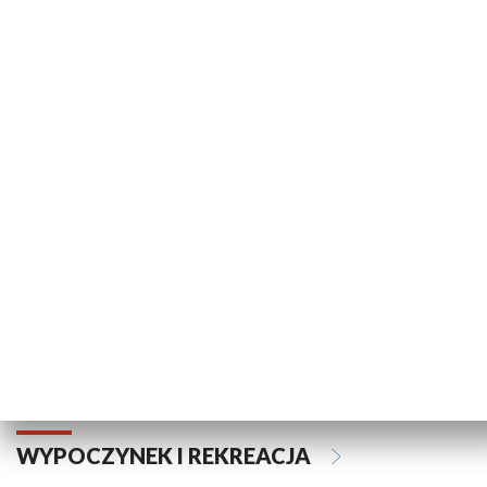
Dawny Szczecin w obiektywie
REPORTAŻE
Pracownia reportażu
Koszalin – ryt
WYPOCZYNEK I REKREACJA