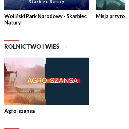
Woliński Park Narodowy - Skarbiec
Misja przyrod
Natury
ROLNICTWO I WIEŚ
Agro-szansa