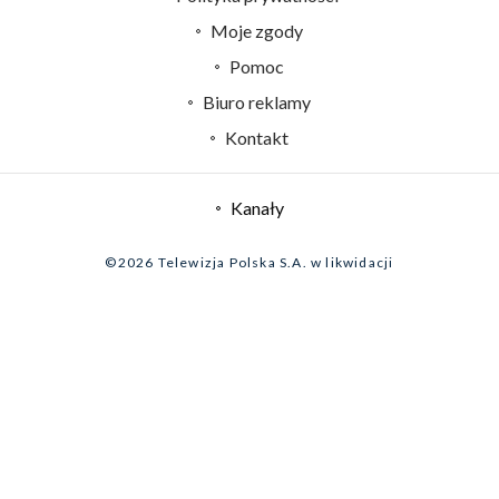
Centrum informacji TVP
Moje zgody
Naziemna Telewizja Cyfrowa
Pomoc
Sklep TVP
Biuro reklamy
Rada Programowa
Kontakt
System NOS
Informacje o nadawcy
Kanały
Program dla prasy
©2026 Telewizja Polska S.A. w likwidacji
Biuro Reklamy
Ogłoszenie przetargowe
Zgłoś program (ROPAT)
Serwis fotograficzny
Oferta Handlowa
Akademia Telewizyjna
Kariera w TVP