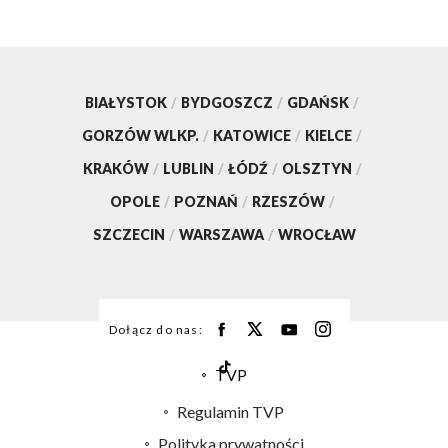
BIAŁYSTOK
/
BYDGOSZCZ
/
GDAŃSK
/
GORZÓW WLKP.
/
KATOWICE
/
KIELCE
/
KRAKÓW
/
LUBLIN
/
ŁÓDŹ
/
OLSZTYN
/
OPOLE
/
POZNAŃ
/
RZESZÓW
/
SZCZECIN
/
WARSZAWA
/
WROCŁAW
Dołącz do nas:
TVP
Abonament TVP
Regulamin TVP
Emisja w TVP
Polityka prywatności