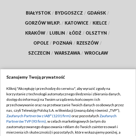
BIAŁYSTOK
/
BYDGOSZCZ
/
GDAŃSK
/
GORZÓW WLKP.
/
KATOWICE
/
KIELCE
/
KRAKÓW
/
LUBLIN
/
ŁÓDŹ
/
OLSZTYN
/
OPOLE
/
POZNAŃ
/
RZESZÓW
/
SZCZECIN
/
WARSZAWA
/
WROCŁAW
Szanujemy Twoją prywatność
Dołącz do nas:
Kliknij "Akceptuję i przechodzę do serwisu", aby wyrazić zgody na
korzystanie z technologii automatycznego śledzenia i zbierania danych,
TVP
dostęp do informacji na Twoim urządzeniu końcowym i ich
Abonament TVP
przechowywanie oraz na przetwarzanie Twoich danych osobowych przez
Regulamin TVP
nas, czyli Telewizję Polską S.A. w likwidacji (zwaną dalej również „TVP”),
Emisja w TVP
Polityka prywatności
Zaufanych Partnerów z IAB* (1201 firm)
oraz pozostałych
Zaufanych
Partnerów TVP (93 firm)
, w celach marketingowych (w tym do
Centrum informacji TVP
Moje zgody
zautomatyzowanego dopasowania reklam do Twoich zainteresowań i
mierzenia ich skuteczności) i pozostałych, które wskazujemy poniżej, a
Naziemna Telewizja Cyfrowa
Pomoc