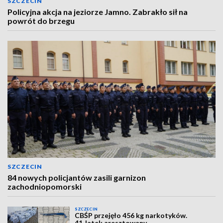
SZCZECIN
Policyjna akcja na jeziorze Jamno. Zabrakło sił na
powrót do brzegu
SZCZECIN
84 nowych policjantów zasili garnizon
zachodniopomorski
SZCZECIN
CBŚP przejęło 456 kg narkotyków.
41‑latek aresztowany