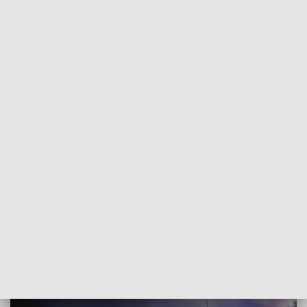
POWRÓT DO
SZCZECIN
TVP REGIONY
Pożar garaży. w Maszewie. Jedna osoba
poszkodowana
2021-03-03
Damian Kopacki / ms