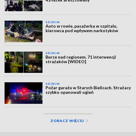
SZCZECIN
Auto w rowie, pasażerka w szpitalu,
kierowca pod wpływem narkotyków
SZCZECIN
Burze nad regionem. 71 interwencji
strażaków [WIDEO]
SZCZECIN
Pożar garażu w Starych Bielicach. Strażacy
szybko opanowali ogień
ZOBACZ WIĘCEJ