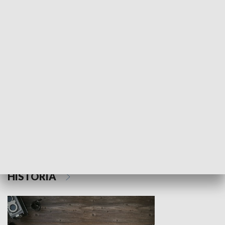
NAUKA I EDUKACJA
Z indeksem w ręku
Droga po suk
HISTORIA