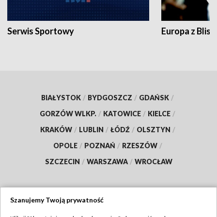
Serwis Sportowy
Europa z Blisk
BIAŁYSTOK
/
BYDGOSZCZ
/
GDAŃSK
/
GORZÓW WLKP.
/
KATOWICE
/
KIELCE
/
KRAKÓW
/
LUBLIN
/
ŁÓDŹ
/
OLSZTYN
/
OPOLE
/
POZNAŃ
/
RZESZÓW
/
SZCZECIN
/
WARSZAWA
/
WROCŁAW
Szanujemy Twoją prywatność
Dołącz do nas: