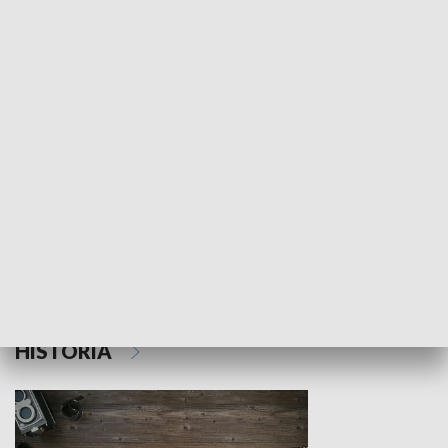
NAUKA I EDUKACJA
Z indeksem w ręku
Droga po suk
HISTORIA