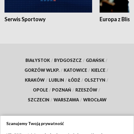
Serwis Sportowy
Europa z Blisk
BIAŁYSTOK
/
BYDGOSZCZ
/
GDAŃSK
/
GORZÓW WLKP.
/
KATOWICE
/
KIELCE
/
KRAKÓW
/
LUBLIN
/
ŁÓDŹ
/
OLSZTYN
/
OPOLE
/
POZNAŃ
/
RZESZÓW
/
SZCZECIN
/
WARSZAWA
/
WROCŁAW
Szanujemy Twoją prywatność
Dołącz do nas: